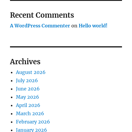
Recent Comments
A WordPress Commenter
on
Hello world!
Archives
August 2026
July 2026
June 2026
May 2026
April 2026
March 2026
February 2026
January 2026