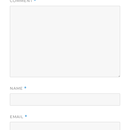
COMMENT
*
NAME
*
EMAIL
*