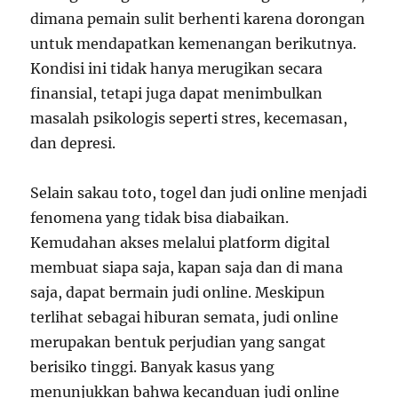
dimana pemain sulit berhenti karena dorongan
untuk mendapatkan kemenangan berikutnya.
Kondisi ini tidak hanya merugikan secara
finansial, tetapi juga dapat menimbulkan
masalah psikologis seperti stres, kecemasan,
dan depresi.
Selain sakau toto, togel dan judi online menjadi
fenomena yang tidak bisa diabaikan.
Kemudahan akses melalui platform digital
membuat siapa saja, kapan saja dan di mana
saja, dapat bermain judi online. Meskipun
terlihat sebagai hiburan semata, judi online
merupakan bentuk perjudian yang sangat
berisiko tinggi. Banyak kasus yang
menunjukkan bahwa kecanduan judi online