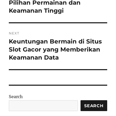
Pilihan Permainan dan
Keamanan Tinggi
NEXT
Keuntungan Bermain di Situs
Next
post:
Slot Gacor yang Memberikan
Keamanan Data
Search
SEARCH