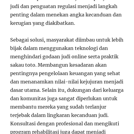
judi dan penguatan regulasi menjadi langkah
penting dalam menekan angka kecanduan dan
kerugian yang diakibatkan.
Sebagai solusi, masyarakat diimbau untuk lebih
bijak dalam menggunakan teknologi dan
menghindari godaan judi online serta praktik
sakau toto. Membangun kesadaran akan
pentingnya pengelolaan keuangan yang sehat
dan menanamkan nilai-nilai kejujuran menjadi
dasar utama. Selain itu, dukungan dari keluarga
dan komunitas juga sangat diperlukan untuk
membantu mereka yang sudah terlanjur
terjebak dalam lingkaran kecanduan judi.
Konsultasi dengan profesional dan mengikuti
program rehabilitasi juga dapat menjadi