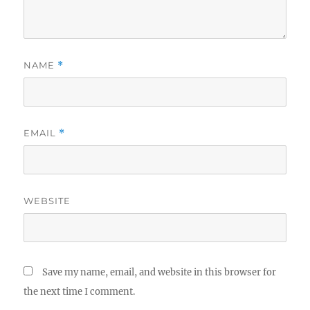
NAME
*
EMAIL
*
WEBSITE
Save my name, email, and website in this browser for
the next time I comment.