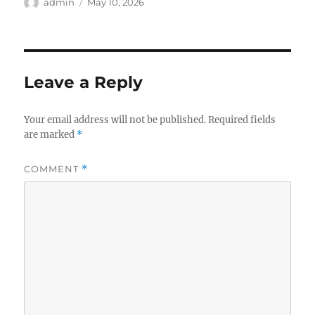
Author
Posted
admin
May 10, 2026
on
Leave a Reply
Your email address will not be published.
Required fields
are marked
*
COMMENT
*