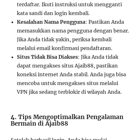
terdaftar. Ikuti instruksi untuk mengganti
kata sandi dan login kembali.
Kesalahan Nama Pengguna
: Pastikan Anda
memasukkan nama pengguna dengan benar.
Jika Anda tidak yakin, periksa kembali
melalui email konfirmasi pendaftaran.
Situs Tidak Bisa Diakses
: Jika Anda tidak
dapat mengakses situs Ajaib88, pastikan
koneksi internet Anda stabil. Anda juga bisa
mencoba untuk mengakses situs melalui
VPN jika sedang terblokir di wilayah Anda.
4.
Tips Mengoptimalkan Pengalaman
Bermain di Ajaib88