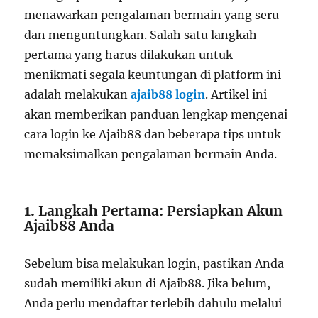
menawarkan pengalaman bermain yang seru
dan menguntungkan. Salah satu langkah
pertama yang harus dilakukan untuk
menikmati segala keuntungan di platform ini
adalah melakukan
ajaib88 login
. Artikel ini
akan memberikan panduan lengkap mengenai
cara login ke Ajaib88 dan beberapa tips untuk
memaksimalkan pengalaman bermain Anda.
1.
Langkah Pertama: Persiapkan Akun
Ajaib88 Anda
Sebelum bisa melakukan login, pastikan Anda
sudah memiliki akun di Ajaib88. Jika belum,
Anda perlu mendaftar terlebih dahulu melalui