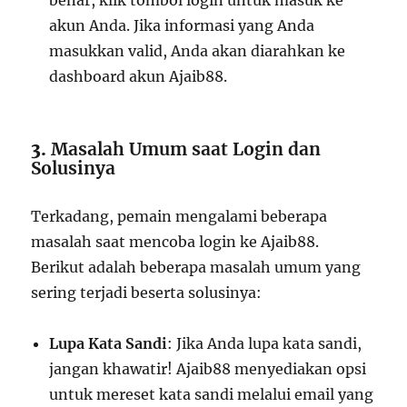
benar, klik tombol login untuk masuk ke
akun Anda. Jika informasi yang Anda
masukkan valid, Anda akan diarahkan ke
dashboard akun Ajaib88.
3.
Masalah Umum saat Login dan
Solusinya
Terkadang, pemain mengalami beberapa
masalah saat mencoba login ke Ajaib88.
Berikut adalah beberapa masalah umum yang
sering terjadi beserta solusinya:
Lupa Kata Sandi
: Jika Anda lupa kata sandi,
jangan khawatir! Ajaib88 menyediakan opsi
untuk mereset kata sandi melalui email yang