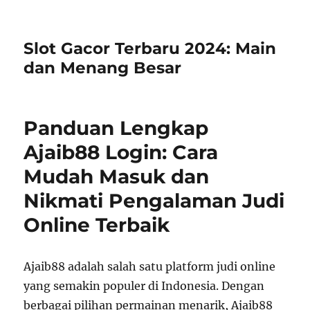
Slot Gacor Terbaru 2024: Main
dan Menang Besar
Panduan Lengkap
Ajaib88 Login: Cara
Mudah Masuk dan
Nikmati Pengalaman Judi
Online Terbaik
Ajaib88 adalah salah satu platform judi online
yang semakin populer di Indonesia. Dengan
berbagai pilihan permainan menarik, Ajaib88