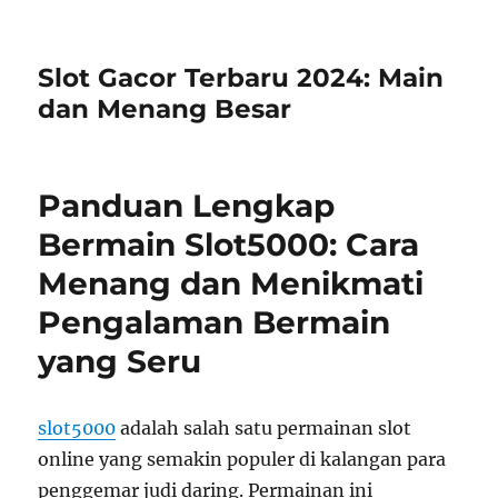
Slot Gacor Terbaru 2024: Main
dan Menang Besar
Panduan Lengkap
Bermain Slot5000: Cara
Menang dan Menikmati
Pengalaman Bermain
yang Seru
slot5000
adalah salah satu permainan slot
online yang semakin populer di kalangan para
penggemar judi daring. Permainan ini