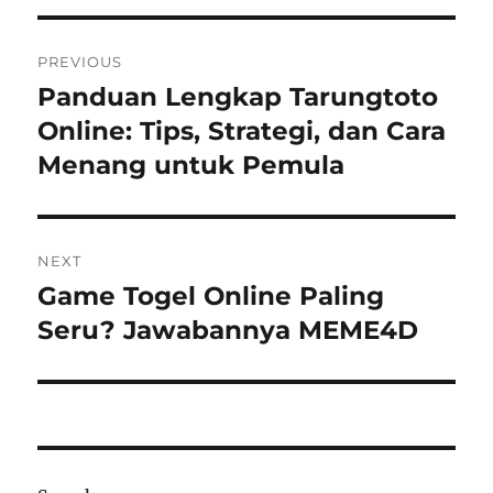
Post
PREVIOUS
navigation
Panduan Lengkap Tarungtoto
Previous
post:
Online: Tips, Strategi, dan Cara
Menang untuk Pemula
NEXT
Game Togel Online Paling
Next
post:
Seru? Jawabannya MEME4D