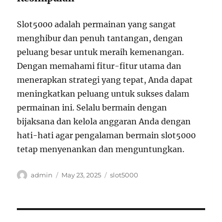
Slot5000 adalah permainan yang sangat
menghibur dan penuh tantangan, dengan
peluang besar untuk meraih kemenangan.
Dengan memahami fitur-fitur utama dan
menerapkan strategi yang tepat, Anda dapat
meningkatkan peluang untuk sukses dalam
permainan ini. Selalu bermain dengan
bijaksana dan kelola anggaran Anda dengan
hati-hati agar pengalaman bermain slot5000
tetap menyenankan dan menguntungkan.
Author
Posted
Tags
admin
May 23, 2025
slot5000
on