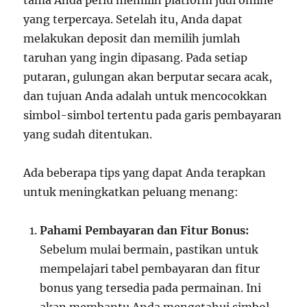
tama Anda perlu memilih platform judi online
yang terpercaya. Setelah itu, Anda dapat
melakukan deposit dan memilih jumlah
taruhan yang ingin dipasang. Pada setiap
putaran, gulungan akan berputar secara acak,
dan tujuan Anda adalah untuk mencocokkan
simbol-simbol tertentu pada garis pembayaran
yang sudah ditentukan.
Ada beberapa tips yang dapat Anda terapkan
untuk meningkatkan peluang menang:
Pahami Pembayaran dan Fitur Bonus:
Sebelum mulai bermain, pastikan untuk
mempelajari tabel pembayaran dan fitur
bonus yang tersedia pada permainan. Ini