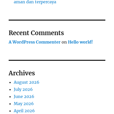
aman dan terpercaya
Recent Comments
A WordPress Commenter
on
Hello world!
Archives
August 2026
July 2026
June 2026
May 2026
April 2026