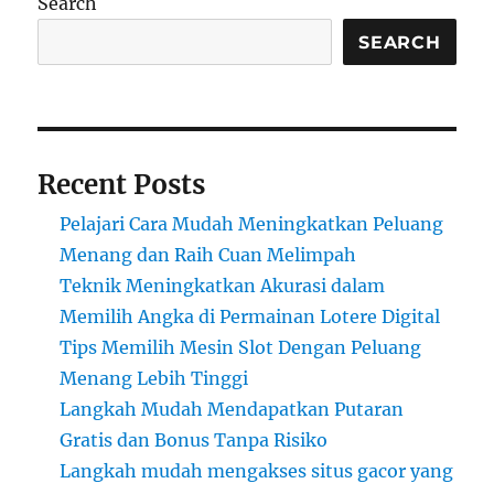
Search
SEARCH
Recent Posts
Pelajari Cara Mudah Meningkatkan Peluang
Menang dan Raih Cuan Melimpah
Teknik Meningkatkan Akurasi dalam
Memilih Angka di Permainan Lotere Digital
Tips Memilih Mesin Slot Dengan Peluang
Menang Lebih Tinggi
Langkah Mudah Mendapatkan Putaran
Gratis dan Bonus Tanpa Risiko
Langkah mudah mengakses situs gacor yang