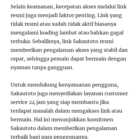
Selain keamanan, kecepatan akses melalui link
resmi juga menjadi faktor penting. Link yang
tidak resmi atau sudah tidak aktif biasanya
mengalami loading lambat atau bahkan gagal
terbuka. Sebaliknya, link Sakautoto resmi
memberikan pengalaman akses yang stabil dan
cepat, sehingga pemain dapat bermain dengan
nyaman tanpa gangguan.
Untuk mendukung kenyamanan pengguna,
Sakautoto juga menyediakan layanan customer
service 24 jam yang siap membantu jika
terdapat masalah dalam mengakses link atau
bermain. Hal ini menunjukkan komitmen
Sakautoto dalam memberikan pengalaman
terbaik bagi para penggunanya.