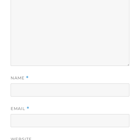
NAME
*
EMAIL
*
WEBSITE