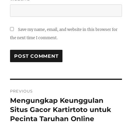
Save my name, email, and website in this browser for
the next time I comment.
Post
PREVIOUS
navigation
Mengungkap Keunggulan
Previous
post:
Situs Gacor Kartirtoto untuk
Pecinta Taruhan Online