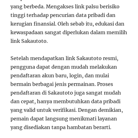
yang berbeda. Mengakses link palsu berisiko
tinggi terhadap pencurian data pribadi dan
kerugian finansial. Oleh sebab itu, edukasi dan
kewaspadaan sangat diperlukan dalam memilih
link Sakautoto.
Setelah mendapatkan link Sakautoto resmi,
pengguna dapat dengan mudah melakukan
pendaftaran akun baru, login, dan mulai
bermain berbagai jenis permainan. Proses
pendaftaran di Sakautoto juga sangat mudah
dan cepat, hanya membutuhkan data pribadi
yang valid untuk verifikasi. Dengan demikian,
pemain dapat langsung menikmati layanan
yang disediakan tanpa hambatan berarti.