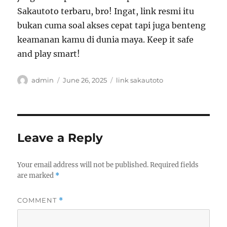
Sakautoto terbaru, bro! Ingat, link resmi itu
bukan cuma soal akses cepat tapi juga benteng
keamanan kamu di dunia maya. Keep it safe
and play smart!
Author
Posted
Tags
admin
June 26, 2025
link sakautoto
on
Leave a Reply
Your email address will not be published.
Required fields
are marked
*
COMMENT
*