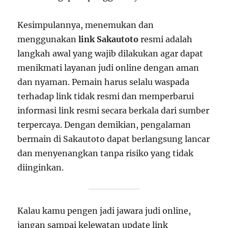
Kesimpulannya, menemukan dan
menggunakan
link Sakautoto
resmi adalah
langkah awal yang wajib dilakukan agar dapat
menikmati layanan judi online dengan aman
dan nyaman. Pemain harus selalu waspada
terhadap link tidak resmi dan memperbarui
informasi link resmi secara berkala dari sumber
terpercaya. Dengan demikian, pengalaman
bermain di Sakautoto dapat berlangsung lancar
dan menyenangkan tanpa risiko yang tidak
diinginkan.
Kalau kamu pengen jadi jawara judi online,
jangan sampai kelewatan update link