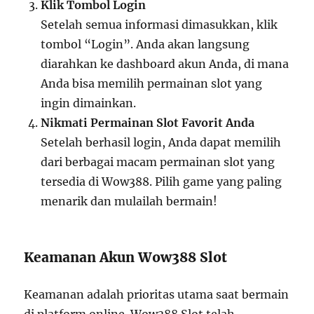
Klik Tombol Login
Setelah semua informasi dimasukkan, klik
tombol “Login”. Anda akan langsung
diarahkan ke dashboard akun Anda, di mana
Anda bisa memilih permainan slot yang
ingin dimainkan.
Nikmati Permainan Slot Favorit Anda
Setelah berhasil login, Anda dapat memilih
dari berbagai macam permainan slot yang
tersedia di Wow388. Pilih game yang paling
menarik dan mulailah bermain!
Keamanan Akun Wow388 Slot
Keamanan adalah prioritas utama saat bermain