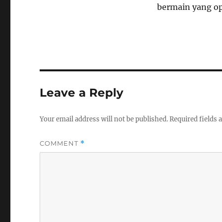
bermain yang op
Leave a Reply
Your email address will not be published.
Required fields
COMMENT
*