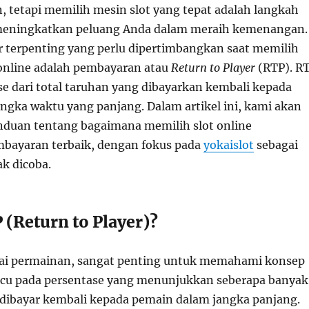
tetapi memilih mesin slot yang tepat adalah langkah
meningkatkan peluang Anda dalam meraih kemenangan.
or terpenting yang perlu dipertimbangkan saat memilih
online adalah pembayaran atau
Return to Player
(RTP). R
se dari total taruhan yang dibayarkan kembali kepada
ngka waktu yang panjang. Dalam artikel ini, kami akan
duan tentang bagaimana memilih slot online
bayaran terbaik, dengan fokus pada
yokaislot
sebagai
ak dicoba.
 (Return to Player)?
i permainan, sangat penting untuk memahami konsep
cu pada persentase yang menunjukkan seberapa banyak
dibayar kembali kepada pemain dalam jangka panjang.