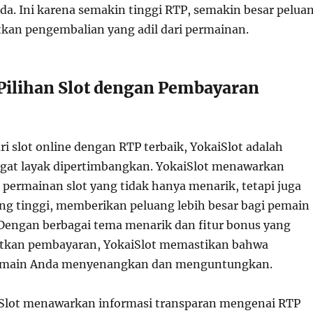
. Ini karena semakin tinggi RTP, semakin besar pelua
an pengembalian yang adil dari permainan.
 Pilihan Slot dengan Pembayaran
i slot online dengan RTP terbaik, YokaiSlot adalah
ngat layak dipertimbangkan. YokaiSlot menawarkan
permainan slot yang tidak hanya menarik, tetapi juga
ng tinggi, memberikan peluang lebih besar bagi pemain
engan berbagai tema menarik dan fitur bonus yang
tkan pembayaran, YokaiSlot memastikan bahwa
rmain Anda menyenangkan dan menguntungkan.
aiSlot menawarkan informasi transparan mengenai RTP