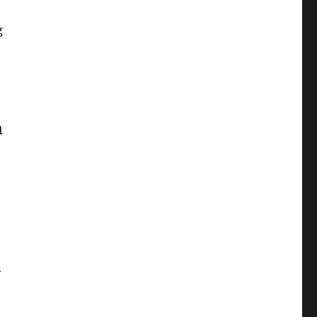
g
h
n