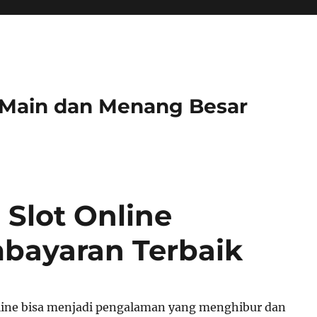
: Main dan Menang Besar
Slot Online
bayaran Terbaik
line bisa menjadi pengalaman yang menghibur dan