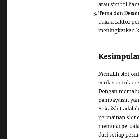
atau simbol lia
Tema dan Desai
bukan faktor pe
meningkatkan k
Kesimpula
Memilih slot on
cerdas untuk m
Dengan memaham
pembayaran yang
YokaiSlot adala
permainan slot 
memulai petuala
dari setiap per