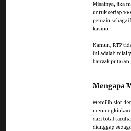
Misalnya, jika m
untuk setiap 10
pemain sebagai
kasino.
Namun, RTP tid
Ini adalah nila
banyak putaran, 
Mengapa Me
Memilih slot d
memungkinkan p
dari total taruh
dianggap sebaga