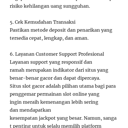
risiko kehilangan uang sungguhan.
5. Cek Kemudahan Transaksi
Pastikan metode deposit dan penarikan yang
tersedia cepat, lengkap, dan aman.
6. Layanan Customer Support Profesional
Layanan support yang responsif dan
ramah merupakan indikator dari situs yang
benar-benar gacor dan dapat dipercaya.
Situs slot gacor adalah pilihan utama bagi para
penggemar permainan slot online yang
ingin meraih kemenangan lebih sering
dan mendapatkan
kesempatan jackpot yang besar. Namun, sanga
t penting untuk selalu memilih platform