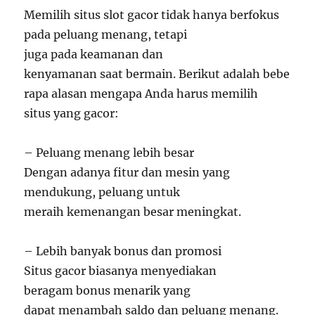
Memilih situs slot gacor tidak hanya berfokus
pada peluang menang, tetapi
juga pada keamanan dan
kenyamanan saat bermain. Berikut adalah bebe
rapa alasan mengapa Anda harus memilih
situs yang gacor:
– Peluang menang lebih besar
Dengan adanya fitur dan mesin yang
mendukung, peluang untuk
meraih kemenangan besar meningkat.
– Lebih banyak bonus dan promosi
Situs gacor biasanya menyediakan
beragam bonus menarik yang
dapat menambah saldo dan peluang menang.