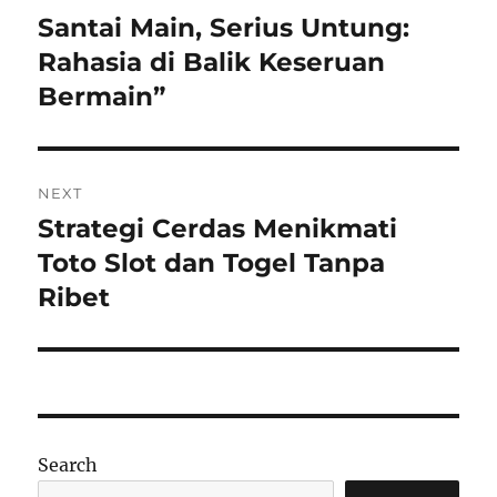
navigation
Santai Main, Serius Untung:
Previous
post:
Rahasia di Balik Keseruan
Bermain”
NEXT
Strategi Cerdas Menikmati
Next
post:
Toto Slot dan Togel Tanpa
Ribet
Search