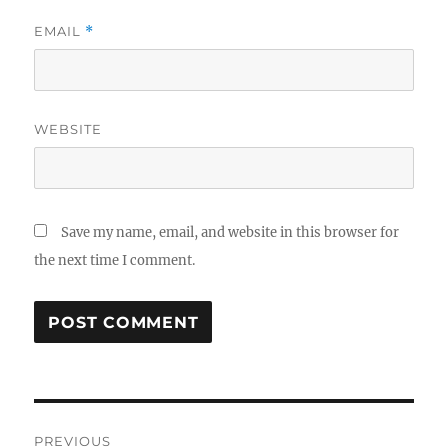
EMAIL
*
WEBSITE
Save my name, email, and website in this browser for
the next time I comment.
Post
PREVIOUS