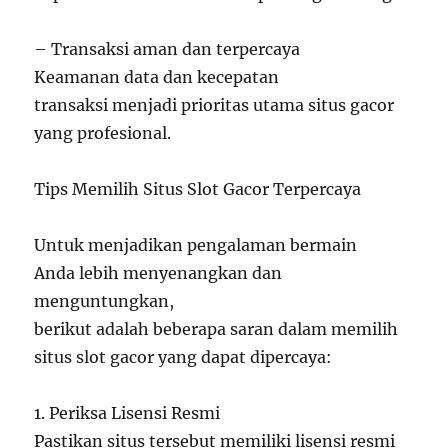
– Transaksi aman dan terpercaya
Keamanan data dan kecepatan
transaksi menjadi prioritas utama situs gacor
yang profesional.
Tips Memilih Situs Slot Gacor Terpercaya
Untuk menjadikan pengalaman bermain
Anda lebih menyenangkan dan
menguntungkan,
berikut adalah beberapa saran dalam memilih
situs slot gacor yang dapat dipercaya:
1. Periksa Lisensi Resmi
Pastikan situs tersebut memiliki lisensi resmi