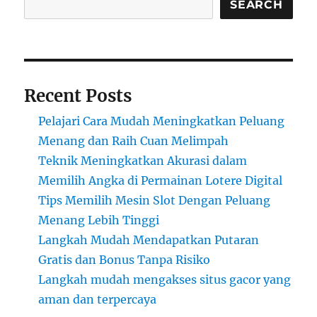
SEARCH
Recent Posts
Pelajari Cara Mudah Meningkatkan Peluang
Menang dan Raih Cuan Melimpah
Teknik Meningkatkan Akurasi dalam
Memilih Angka di Permainan Lotere Digital
Tips Memilih Mesin Slot Dengan Peluang
Menang Lebih Tinggi
Langkah Mudah Mendapatkan Putaran
Gratis dan Bonus Tanpa Risiko
Langkah mudah mengakses situs gacor yang
aman dan terpercaya