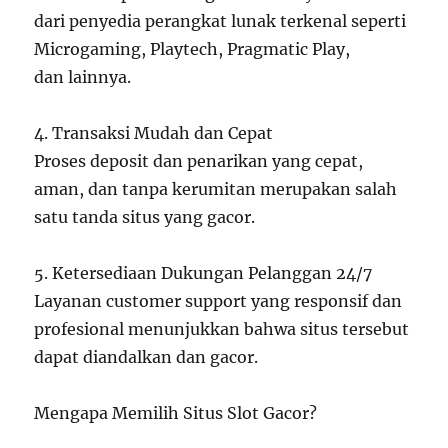
dari penyedia perangkat lunak terkenal seperti
Microgaming, Playtech, Pragmatic Play,
dan lainnya.
4. Transaksi Mudah dan Cepat
Proses deposit dan penarikan yang cepat,
aman, dan tanpa kerumitan merupakan salah
satu tanda situs yang gacor.
5. Ketersediaan Dukungan Pelanggan 24/7
Layanan customer support yang responsif dan
profesional menunjukkan bahwa situs tersebut
dapat diandalkan dan gacor.
Mengapa Memilih Situs Slot Gacor?