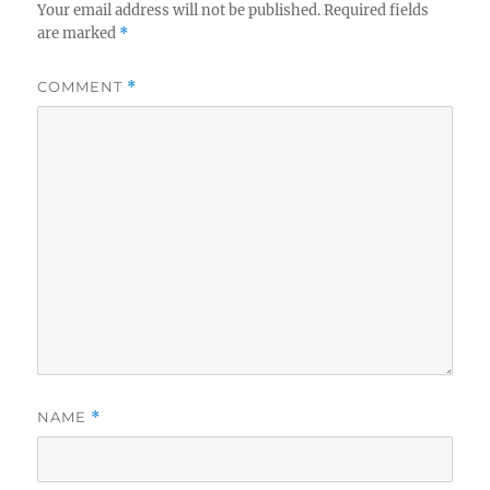
Your email address will not be published.
Required fields
are marked
*
COMMENT
*
NAME
*