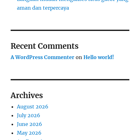
aman dan terpercaya
Recent Comments
A WordPress Commenter
on
Hello world!
Archives
August 2026
July 2026
June 2026
May 2026