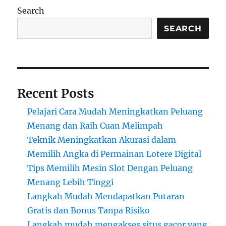
Search
SEARCH
Recent Posts
Pelajari Cara Mudah Meningkatkan Peluang
Menang dan Raih Cuan Melimpah
Teknik Meningkatkan Akurasi dalam
Memilih Angka di Permainan Lotere Digital
Tips Memilih Mesin Slot Dengan Peluang
Menang Lebih Tinggi
Langkah Mudah Mendapatkan Putaran
Gratis dan Bonus Tanpa Risiko
Langkah mudah mengakses situs gacor yang