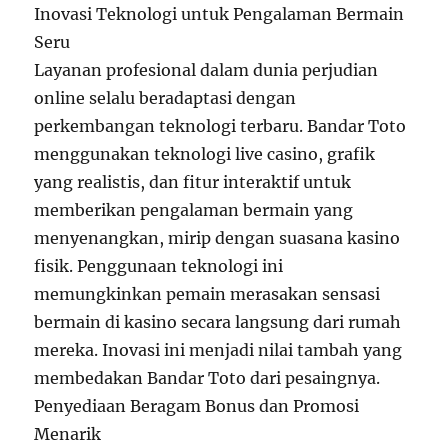
Inovasi Teknologi untuk Pengalaman Bermain
Seru
Layanan profesional dalam dunia perjudian
online selalu beradaptasi dengan
perkembangan teknologi terbaru. Bandar Toto
menggunakan teknologi live casino, grafik
yang realistis, dan fitur interaktif untuk
memberikan pengalaman bermain yang
menyenangkan, mirip dengan suasana kasino
fisik. Penggunaan teknologi ini
memungkinkan pemain merasakan sensasi
bermain di kasino secara langsung dari rumah
mereka. Inovasi ini menjadi nilai tambah yang
membedakan Bandar Toto dari pesaingnya.
Penyediaan Beragam Bonus dan Promosi
Menarik