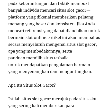
pada keberuntungan dan taktik membuat
banyak individu mencari situs slot gacor—
platform yang dikenal memberikan peluang
menang yang besar dan konsisten. Jika Anda
mencari referensi yang dapat diandalkan untuk
bermain slot online, artikel ini akan membahas
secara menyeluruh mengenai situs slot gacor,
apa yang membedakannya, serta
panduan memilih situs terbaik
untuk mendapatkan pengalaman bermain
yang menyenangkan dan menguntungkan.
Apa Itu Situs Slot Gacor?
Istilah situs slot gacor merujuk pada situs slot
yang sering kali memberikan para