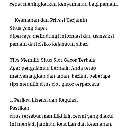
cepat meningkatkan kenyamanan bagi pemain.
– Keamanan dan Privasi Terjamin
Situs yang dapat
dipercaya melindungi informasi dan transaksi
pemain dari risiko kejahatan siber.
Tips Memilih Situs Slot Gacor Terbaik
Agar pengalaman bermain Anda tetap
menyenangkan dan aman, berikut beberapa
tips memilih situs slot gacor terpercaya:
1. Periksa Lisensi dan Regulasi
Pastikan
situs tersebut memiliki izin resmi yang diakui.
Ini menjadi jaminan keadilan dan keamanan.