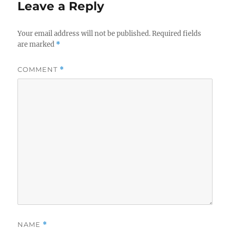
Leave a Reply
Your email address will not be published.
Required fields
are marked
*
COMMENT
*
NAME
*