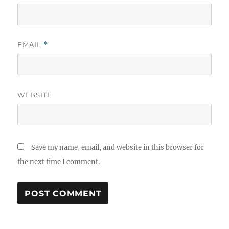
EMAIL
*
WEBSITE
Save my name, email, and website in this browser for
the next time I comment.