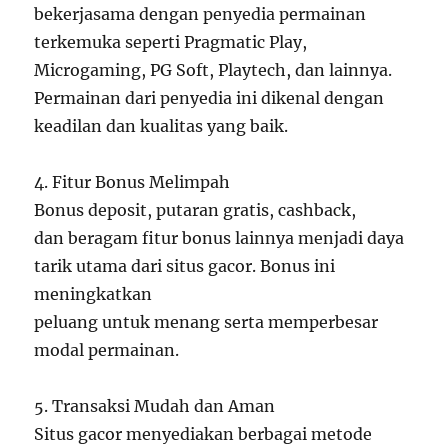
bekerjasama dengan penyedia permainan
terkemuka seperti Pragmatic Play,
Microgaming, PG Soft, Playtech, dan lainnya.
Permainan dari penyedia ini dikenal dengan
keadilan dan kualitas yang baik.
4. Fitur Bonus Melimpah
Bonus deposit, putaran gratis, cashback,
dan beragam fitur bonus lainnya menjadi daya
tarik utama dari situs gacor. Bonus ini
meningkatkan
peluang untuk menang serta memperbesar
modal permainan.
5. Transaksi Mudah dan Aman
Situs gacor menyediakan berbagai metode