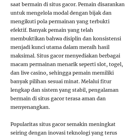
saat bermain di situs gacor. Pemain disarankan
untuk mengelola modal dengan bijak dan
mengikuti pola permainan yang terbukti
efektif. Banyak pemain yang telah
membuktikan bahwa disiplin dan konsistensi
menjadi kunci utama dalam meraih hasil
maksimal. Situs gacor menyediakan berbagai
macam permainan menarik seperti slot, togel,
dan live casino, sehingga pemain memiliki
banyak pilihan sesuai minat. Melalui fitur
lengkap dan sistem yang stabil, pengalaman
bermain di situs gacor terasa aman dan
menyenangkan.
Popularitas situs gacor semakin meningkat
seiring dengan inovasi teknologi yang terus