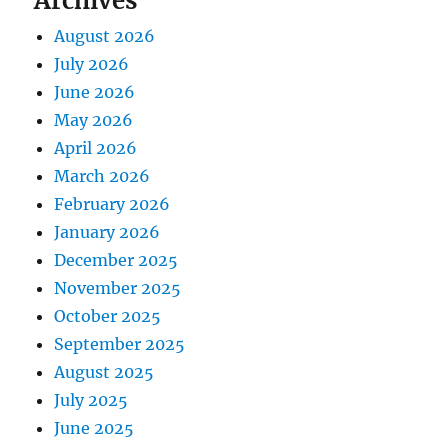
Archives
August 2026
July 2026
June 2026
May 2026
April 2026
March 2026
February 2026
January 2026
December 2025
November 2025
October 2025
September 2025
August 2025
July 2025
June 2025