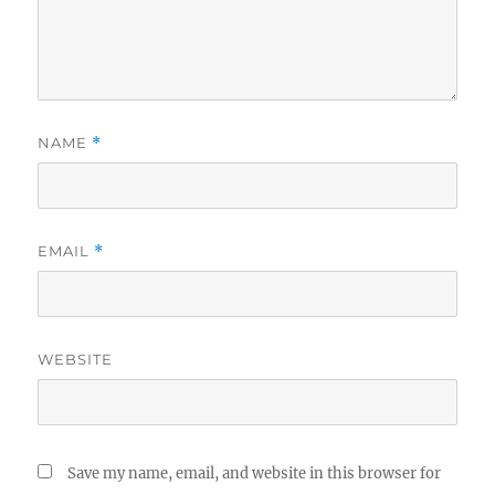
NAME
*
EMAIL
*
WEBSITE
Save my name, email, and website in this browser for