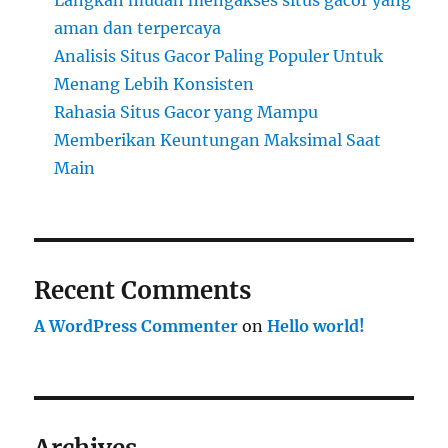
Langkah mudah mengakses situs gacor yang
aman dan terpercaya
Analisis Situs Gacor Paling Populer Untuk
Menang Lebih Konsisten
Rahasia Situs Gacor yang Mampu
Memberikan Keuntungan Maksimal Saat
Main
Recent Comments
A WordPress Commenter
on
Hello world!