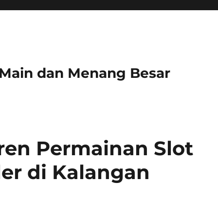
: Main dan Menang Besar
en Permainan Slot
er di Kalangan