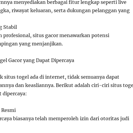
mnya menyediakan berbagai fitur lengkap seperti live
angka, riwayat keluaran, serta dukungan pelanggan yang
 Stabil
n profesional, situs gacor menawarkan potensi
mpingan yang menjanjikan.
Togel Gacor yang Dapat Dipercaya
 situs togel ada di internet, tidak semuanya dapat
nya dan keasliannya. Berikut adalah ciri-ciri situs toge
t dipercaya:
i Resmi
rcaya biasanya telah memperoleh izin dari otoritas judi