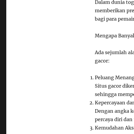
Dalam dunia toge
memberikan pred
bagi para pemai
Mengapa Banyak
Ada sejumlah al
gacor:
Peluang Menang
Situs gacor dik
sehingga memp
Kepercayaan da
Dengan angka ke
percaya diri dan
Kemudahan Akse