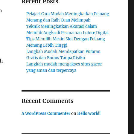
Recent Posts
n
Pelajari Cara Mudah Meningkatkan Peluang
Menang dan Raih Cuan Melimpah
Teknik Meningkatkan Akurasi dalam
Memilih Angka di Permainan Lotere Digital
Tips Memilih Mesin Slot Dengan Peluang
Menang Lebih Tinggi
Langkah Mudah Mendapatkan Putaran
Gratis dan Bonus Tanpa Risiko
ih
Langkah mudah mengakses situs gacor
yang aman dan terpercaya
Recent Comments
A WordPress Commenter
on
Hello world!