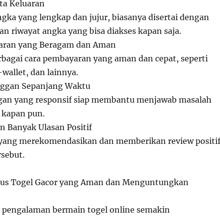
ta Keluaran
gka yang lengkap dan jujur, biasanya disertai dengan
an riwayat angka yang bisa diakses kapan saja.
aran yang Beragam dan Aman
agai cara pembayaran yang aman dan cepat, seperti
-wallet, dan lainnya.
ggan Sepanjang Waktu
gan yang responsif siap membantu menjawab masalah
 kapan pun.
n Banyak Ulasan Positif
yang merekomendasikan dan memberikan review positi
rsebut.
itus Togel Gacor yang Aman dan Menguntungkan
pengalaman bermain togel online semakin