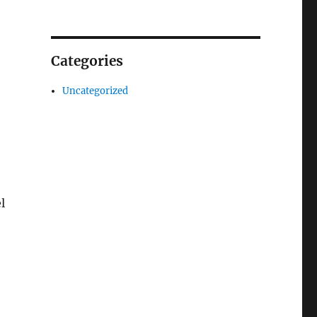
Categories
Uncategorized
l