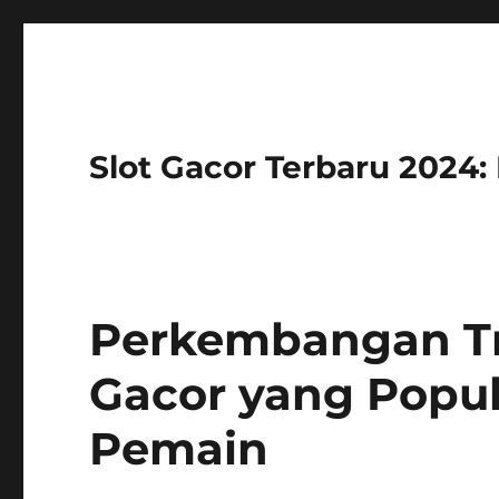
Slot Gacor Terbaru 2024
Perkembangan Tr
Gacor yang Popul
Pemain