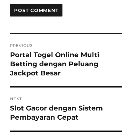
Post
PREVIOUS
navigation
Portal Togel Online Multi
Previous
post:
Betting dengan Peluang
Jackpot Besar
NEXT
Slot Gacor dengan Sistem
Next
post:
Pembayaran Cepat