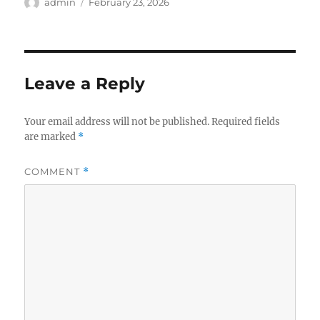
Author
Posted
admin
February 23, 2026
on
Leave a Reply
Your email address will not be published.
Required fields
are marked
*
COMMENT
*