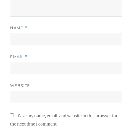
NAME
*
EMAIL
*
WEBSITE
Save my name, email, and website in this browser for
the next time I comment.