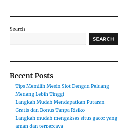
Search
SEARCH
Recent Posts
Tips Memilih Mesin Slot Dengan Peluang
Menang Lebih Tinggi
Langkah Mudah Mendapatkan Putaran
Gratis dan Bonus Tanpa Risiko
Langkah mudah mengakses situs gacor yang
aman dan terpercaya