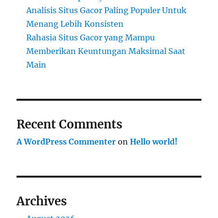
Analisis Situs Gacor Paling Populer Untuk
Menang Lebih Konsisten
Rahasia Situs Gacor yang Mampu
Memberikan Keuntungan Maksimal Saat
Main
Recent Comments
A WordPress Commenter
on
Hello world!
Archives