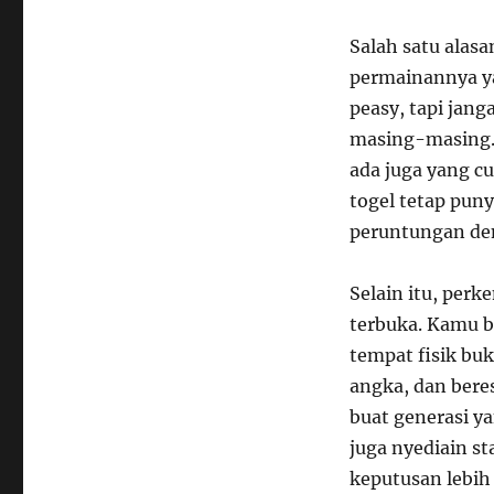
Salah satu alasa
permainannya ya
peasy, tapi jan
masing-masing. 
ada juga yang c
togel tetap pun
peruntungan den
Selain itu, perk
terbuka. Kamu b
tempat fisik buk
angka, dan beres.
buat generasi y
juga nyediain st
keputusan lebih