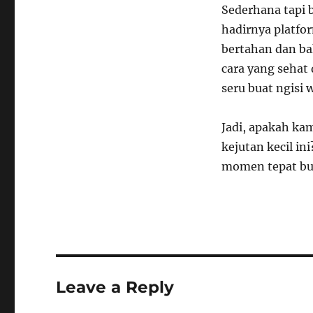
Sederhana tapi b
hadirnya platfo
bertahan dan ba
cara yang sehat
seru buat ngisi 
Jadi, apakah ka
kejutan kecil i
momen tepat bu
Leave a Reply