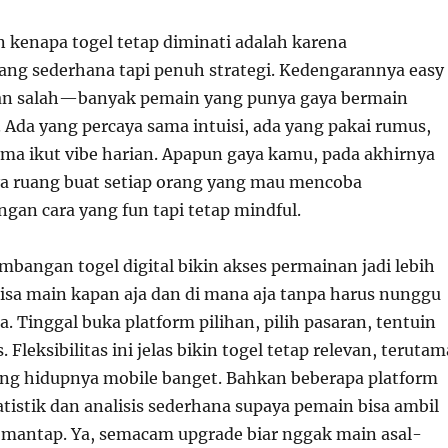
n kenapa togel tetap diminati adalah karena
ng sederhana tapi penuh strategi. Kedengarannya easy
gan salah—banyak pemain yang punya gaya bermain
Ada yang percaya sama intuisi, ada yang pakai rumus,
uma ikut vibe harian. Apapun gaya kamu, pada akhirnya
ya ruang buat setiap orang yang mau mencoba
gan cara yang fun tapi tetap mindful.
embangan togel digital bikin akses permainan jadi lebih
isa main kapan aja dan di mana aja tanpa harus nunggu
a. Tinggal buka platform pilihan, pilih pasaran, tentuin
 Fleksibilitas ini jelas bikin togel tetap relevan, terutam
ang hidupnya mobile banget. Bahkan beberapa platform
atistik dan analisis sederhana supaya pemain bisa ambil
 mantap. Ya, semacam upgrade biar nggak main asal-