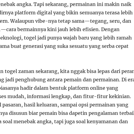
nebak angka. Tapi sekarang, permainan ini makin naik
irnya platform digital yang bikin semuanya terasa lebih
ern. Walaupun vibe-nya tetap sama—tegang, seru, dan
—cara bermainnya kini jauh lebih efisien. Dengan
knologi, togel jadi punya wajah baru yang lebih ramah
ama buat generasi yang suka sesuatu yang serba cepat
 togel zaman sekarang, kita nggak bisa lepas dari pera
g jadi penghubung antara pemain dan permainan. Di er
 biasanya hadir dalam bentuk platform online yang
s mudah, informasi lengkap, dan fitur-fitur kekinian.
l pasaran, hasil keluaran, sampai opsi permainan yang
ya disusun biar pemain bisa dapetin pengalaman terbai
a soal menebak angka, tapi juga soal kenyamanan dan