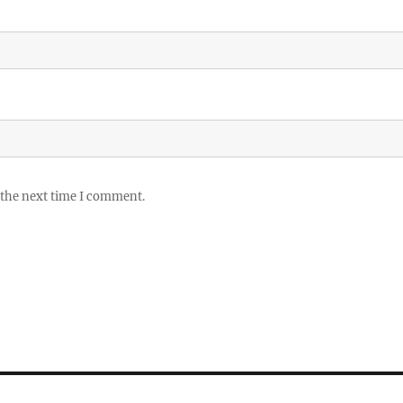
 the next time I comment.