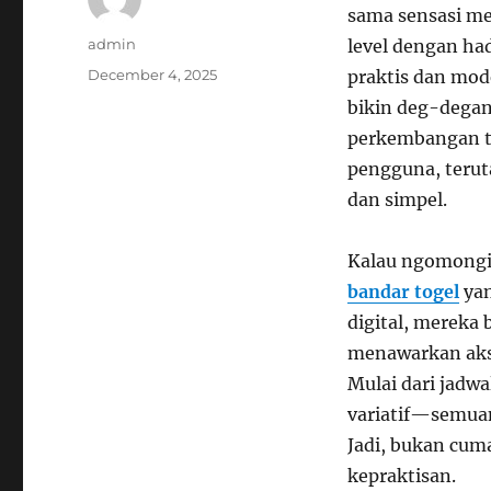
sama sensasi me
Author
admin
level dengan had
Posted
December 4, 2025
praktis dan mod
on
bikin deg-degan
perkembangan te
pengguna, terut
dan simpel.
Kalau ngomongin
bandar togel
yan
digital, mereka
menawarkan akse
Mulai dari jadwa
variatif—semuan
Jadi, bukan cum
kepraktisan.