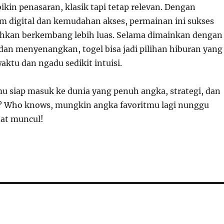
ikin penasaran, klasik tapi tetap relevan. Dengan
rm digital dan kemudahan akses, permainan ini sukses
hkan berkembang lebih luas. Selama dimainkan dengan
 dan menyenangkan, togel bisa jadi pilihan hiburan yang
waktu dan ngadu sedikit intuisi.
mu siap masuk ke dunia yang penuh angka, strategi, dan
ni? Who knows, mungkin angka favoritmu lagi nunggu
at muncul!