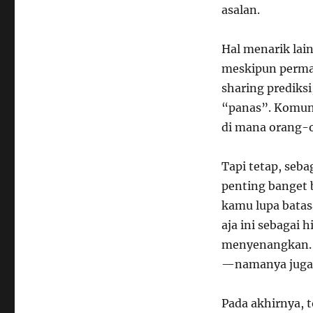
asalan.
Hal menarik lai
meskipun permai
sharing prediksi
“panas”. Komuni
di mana orang-o
Tapi tetap, seb
penting banget 
kamu lupa batas
aja ini sebagai
menyenangkan. Ka
—namanya juga
Pada akhirnya, t