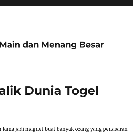
: Main dan Menang Besar
alik Dunia Togel
h lama jadi magnet buat banyak orang yang penasaran