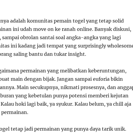
nnya adalah komunitas pemain togel yang tetap solid
nan ini udah move on ke ranah online. Banyak diskusi,
, sampai obrolan santai soal angka-angka yang lagi
tas ini kadang jadi tempat yang surprisingly wholesom
rang saling bantu dan tukar insight.
agaimana permainan yang melibatkan keberuntungan,
buat main dengan bijak. Jangan sampai euforia bikin
annya. Main secukupnya, nikmati prosesnya, dan angga
 hiburan yang kebetulan punya potensi memberi kejutan
lau hoki lagi baik, ya syukur. Kalau belum, ya chill aja
 permainan.
ogel tetap jadi permainan yang punya daya tarik unik.