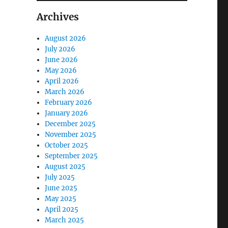
Archives
August 2026
July 2026
June 2026
May 2026
April 2026
March 2026
February 2026
January 2026
December 2025
November 2025
October 2025
September 2025
August 2025
July 2025
June 2025
May 2025
April 2025
March 2025