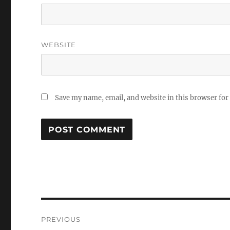
WEBSITE
Save my name, email, and website in this browser for
Post
PREVIOUS