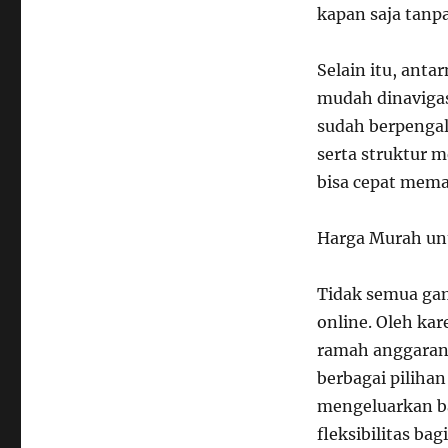
kapan saja tanp
Selain itu, ant
mudah dinaviga
sudah berpengala
serta struktur 
bisa cepat mema
Harga Murah un
Tidak semua ga
online. Oleh ka
ramah anggaran.
berbagai piliha
mengeluarkan b
fleksibilitas ba