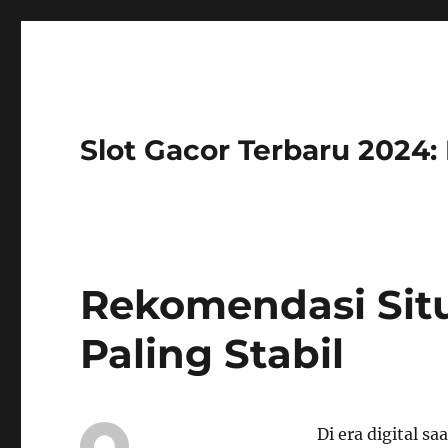
Slot Gacor Terbaru 2024
Rekomendasi Sit
Paling Stabil
Di era digital s