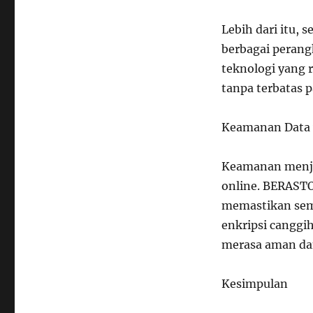
Lebih dari itu, 
berbagai perangk
teknologi yang 
tanpa terbatas p
Keamanan Data 
Keamanan menja
online. BERAST
memastikan semu
enkripsi canggi
merasa aman da
Kesimpulan