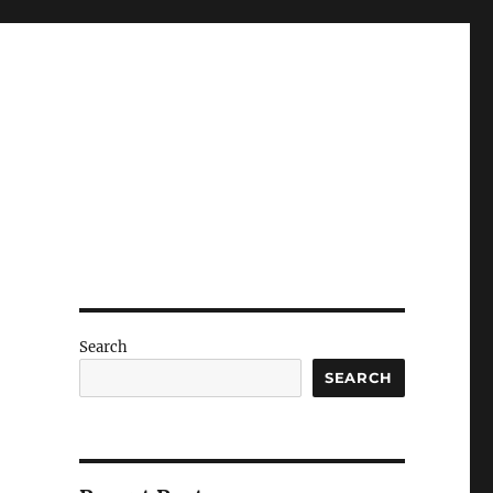
Search
SEARCH