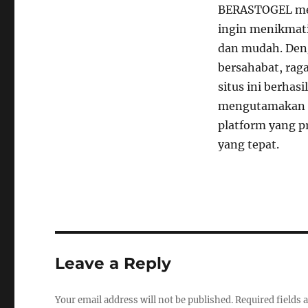
BERASTOGEL mer
ingin menikmati
dan mudah. Deng
bersahabat, rag
situs ini berhas
mengutamakan k
platform yang p
yang tepat.
Leave a Reply
Your email address will not be published.
Required fields