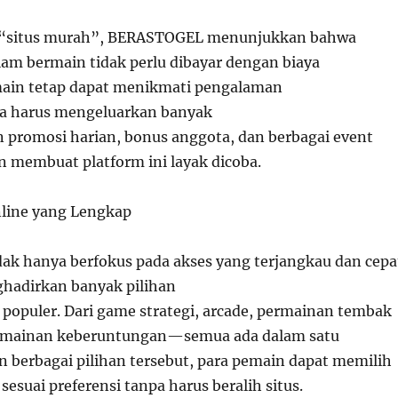
“situs murah”, BERASTOGEL menunjukkan bahwa
m bermain tidak perlu dibayar dengan biaya
main tetap dapat menikmati pengalaman
pa harus mengeluarkan banyak
 promosi harian, bonus anggota, dan berbagai event
 membuat platform ini layak dicoba.
line yang Lengkap
k hanya berfokus pada akses yang terjangkau dan cepa
ghadirkan banyak pilihan
populer. Dari game strategi, arcade, permainan tembak
ermainan keberuntungan—semua ada dalam satu
n berbagai pilihan tersebut, para pemain dapat memilih
sesuai preferensi tanpa harus beralih situs.