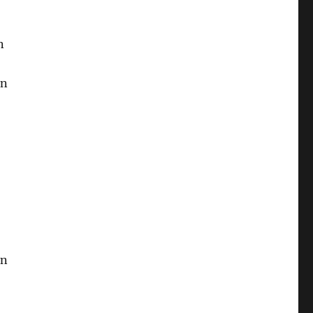
n
an
an