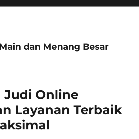
: Main dan Menang Besar
 Judi Online
an Layanan Terbaik
aksimal