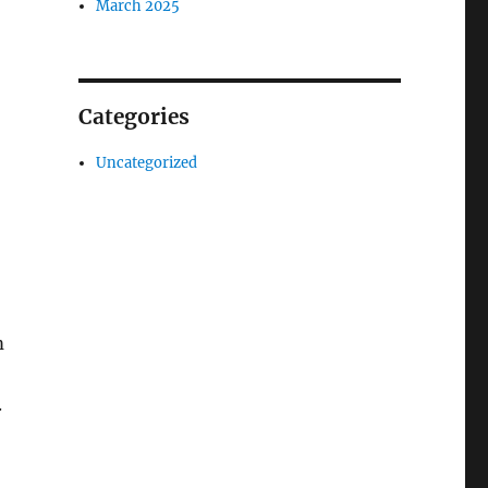
March 2025
Categories
Uncategorized
m
.