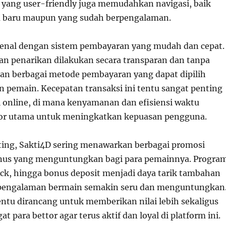
 yang user-friendly juga memudahkan navigasi, baik
 baru maupun yang sudah berpengalaman.
kenal dengan sistem pembayaran yang mudah dan cepat.
dan penarikan dilakukan secara transparan dan tanpa
n berbagai metode pembayaran yang dapat dipilih
n pemain. Kecepatan transaksi ini tentu sangat penting
i online, di mana kenyamanan dan efisiensi waktu
or utama untuk meningkatkan kepuasan pengguna.
ting, Sakti4D sering menawarkan berbagai promosi
nus yang menguntungkan bagi para pemainnya. Progra
back, hingga bonus deposit menjadi daya tarik tambahan
engalaman bermain semakin seru dan menguntungkan
entu dirancang untuk memberikan nilai lebih sekaligus
 para bettor agar terus aktif dan loyal di platform ini.