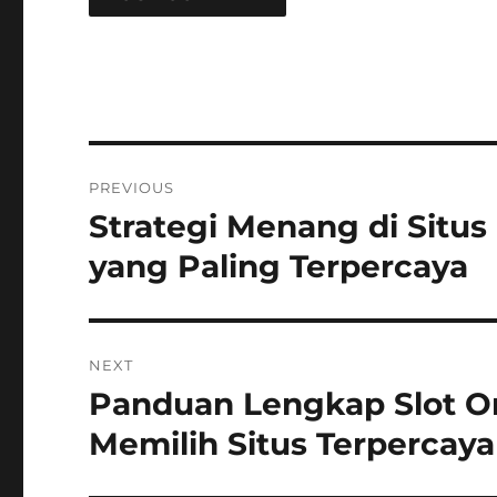
Post
PREVIOUS
navigation
Strategi Menang di Situs
Previous
post:
yang Paling Terpercaya
NEXT
Panduan Lengkap Slot On
Next
post:
Memilih Situs Terpercaya