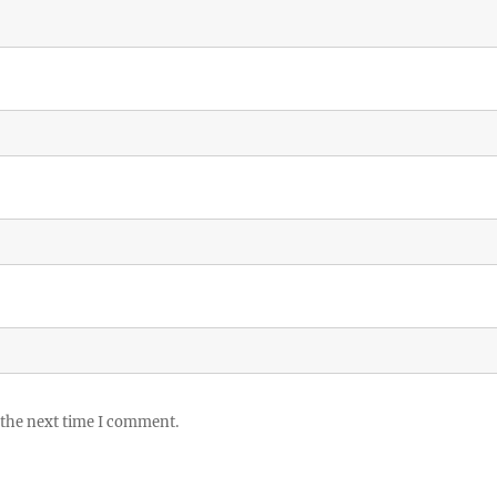
 the next time I comment.