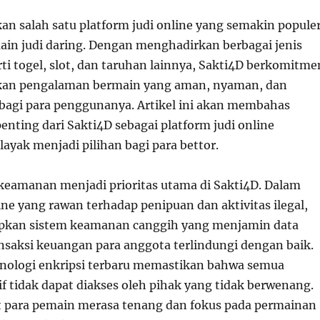
n salah satu platform judi online yang semakin popule
ain judi daring. Dengan menghadirkan berbagai jenis
ti togel, slot, dan taruhan lainnya, Sakti4D berkomitme
an pengalaman bermain yang aman, nyaman, dan
agi para penggunanya. Artikel ini akan membahas
enting dari Sakti4D sebagai platform judi online
layak menjadi pilihan bagi para bettor.
eamanan menjadi prioritas utama di Sakti4D. Dalam
line yang rawan terhadap penipuan dan aktivitas ilegal,
pkan sistem keamanan canggih yang menjamin data
ansaksi keuangan para anggota terlindungi dengan baik.
nologi enkripsi terbaru memastikan bahwa semua
if tidak dapat diakses oleh pihak yang tidak berwenang.
 para pemain merasa tenang dan fokus pada permainan