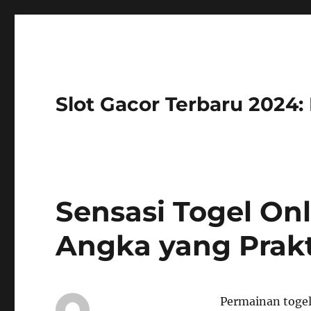
Slot Gacor Terbaru 2024
Sensasi Togel On
Angka yang Prak
Permainan togel