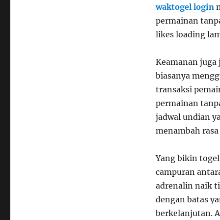
waktogel login
m
permainan tanpa
likes loading lam
Keamanan juga j
biasanya menggu
transaksi pemai
permainan tanpa
jadwal undian ya
menambah rasa 
Yang bikin toge
campuran antara
adrenalin naik ti
dengan batas yan
berkelanjutan. 