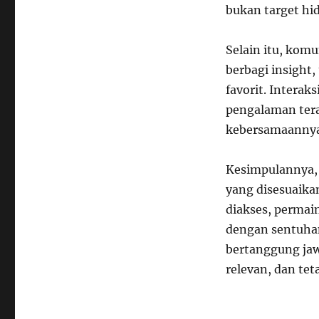
bukan target hi
Selain itu, komu
berbagi insight,
favorit. Intera
pengalaman teras
kebersamaannya 
Kesimpulannya, 
yang disesuaika
diakses, permai
dengan sentuhan
bertanggung jawa
relevan, dan tet