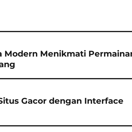
ra Modern Menikmati Permaina
rang
itus Gacor dengan Interface