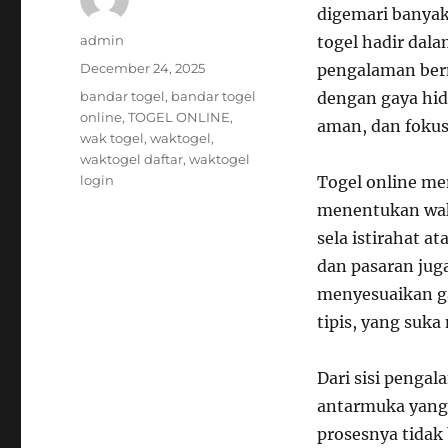
digemari banyak
Author
admin
togel hadir dala
Posted
December 24, 2025
pengalaman berm
on
Tags
bandar togel
,
bandar togel
dengan gaya hidu
online
,
TOGEL ONLINE
,
aman, dan fokus
wak togel
,
waktogel
,
waktogel daftar
,
waktogel
login
Togel online me
menentukan wakt
sela istirahat a
dan pasaran jug
menyesuaikan ga
tipis, yang suka 
Dari sisi penga
antarmuka yang 
prosesnya tidak 