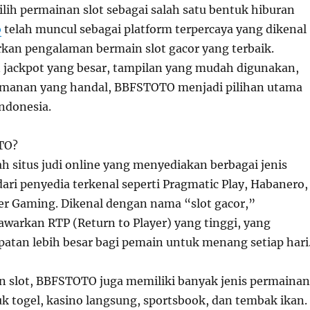
lih permainan slot sebagai salah satu bentuk hiburan
o
telah muncul sebagai platform terpercaya yang dikenal
an pengalaman bermain slot gacor yang terbaik.
jackpot yang besar, tampilan yang mudah digunakan,
amanan yang handal, BBFSTOTO menjadi pilihan utama
Indonesia.
TO?
 situs judi online yang menyediakan berbagai jenis
ari penyedia terkenal seperti Pragmatic Play, Habanero,
ker Gaming. Dikenal dengan nama “slot gacor,”
rkan RTP (Return to Player) yang tinggi, yang
tan lebih besar bagi pemain untuk menang setiap hari
n slot, BBFSTOTO juga memiliki banyak jenis permainan
uk togel, kasino langsung, sportsbook, dan tembak ikan.