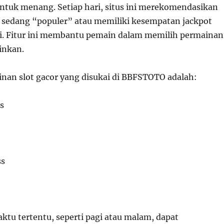
untuk menang. Setiap hari, situs ini merekomendasikan
sedang “populer” atau memiliki kesempatan jackpot
gi. Fitur ini membantu pemain dalam memilih permainan
inkan.
nan slot gacor yang disukai di BBFSTOTO adalah:
s
ss
ktu tertentu, seperti pagi atau malam, dapat