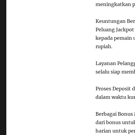
meningkatkan pe
Keuntungan Be
Peluang Jackpo
kepada pemain 
rupiah.
Layanan Pelangg
selalu siap mem
Proses Deposit 
dalam waktu kur
Berbagai Bonus
dari bonus untu
harian untuk pe