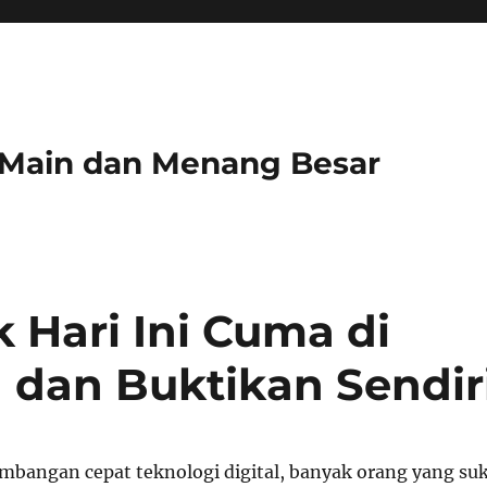
: Main dan Menang Besar
k Hari Ini Cuma di
dan Buktikan Sendir
mbangan cepat teknologi digital, banyak orang yang su