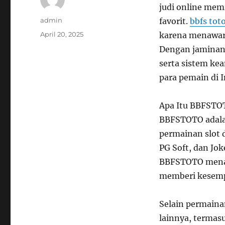
judi online memi
Author
admin
favorit.
bbfs tot
Posted
April 20, 2025
karena menawark
on
Dengan jaminan 
serta sistem ke
para pemain di 
Apa Itu BBFSTO
BBFSTOTO adalah
permainan slot d
PG Soft, dan Jo
BBFSTOTO menawa
memberi kesempa
Selain permaina
lainnya, termas