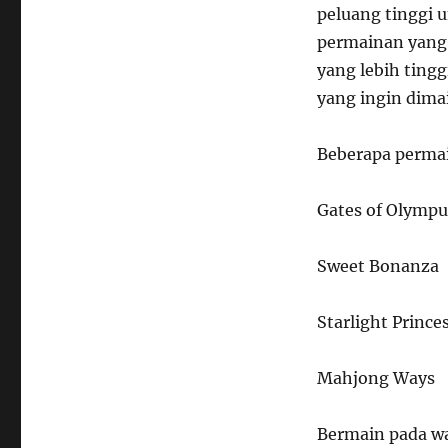
peluang tinggi 
permainan yang 
yang lebih ting
yang ingin dima
Beberapa permai
Gates of Olympu
Sweet Bonanza
Starlight Prince
Mahjong Ways
Bermain pada wa