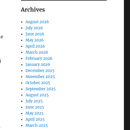
Archives
August 2026
July 2026
June 2026
ne
May 2026
April 2026
March 2026
February 2026
i
January 2026
December 2025
November 2025
October 2025
September 2025
August 2025
July 2025
June 2025
May 2025
April 2025
n
March 2025