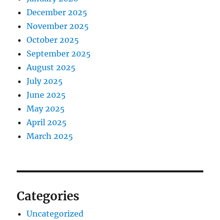
December 2025
November 2025
October 2025
September 2025
August 2025
July 2025
June 2025
May 2025
April 2025
March 2025
Categories
Uncategorized