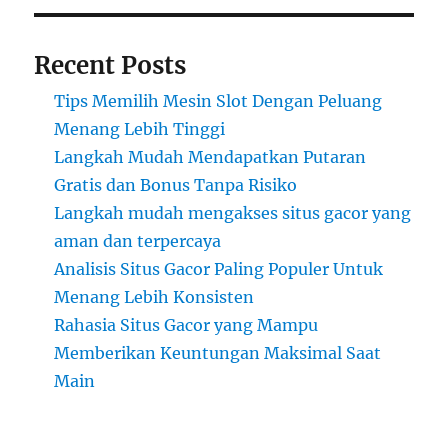
Recent Posts
Tips Memilih Mesin Slot Dengan Peluang
Menang Lebih Tinggi
Langkah Mudah Mendapatkan Putaran
Gratis dan Bonus Tanpa Risiko
Langkah mudah mengakses situs gacor yang
aman dan terpercaya
Analisis Situs Gacor Paling Populer Untuk
Menang Lebih Konsisten
Rahasia Situs Gacor yang Mampu
Memberikan Keuntungan Maksimal Saat
Main