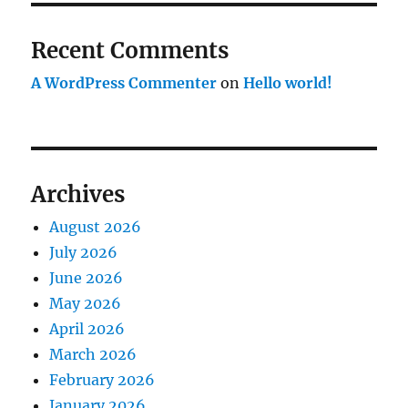
Recent Comments
A WordPress Commenter
on
Hello world!
Archives
August 2026
July 2026
June 2026
May 2026
April 2026
March 2026
February 2026
January 2026