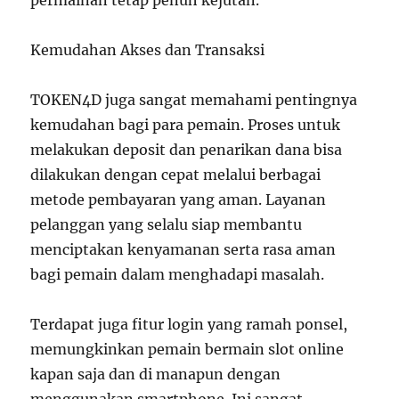
permainan tetap penuh kejutan.
Kemudahan Akses dan Transaksi
TOKEN4D juga sangat memahami pentingnya
kemudahan bagi para pemain. Proses untuk
melakukan deposit dan penarikan dana bisa
dilakukan dengan cepat melalui berbagai
metode pembayaran yang aman. Layanan
pelanggan yang selalu siap membantu
menciptakan kenyamanan serta rasa aman
bagi pemain dalam menghadapi masalah.
Terdapat juga fitur login yang ramah ponsel,
memungkinkan pemain bermain slot online
kapan saja dan di manapun dengan