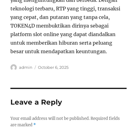
yang menguntungkan dan berbeda. Dengan
teknologi terbaru, RTP yang tinggi, transaksi
yang cepat, dan putaran yang tanpa cela,
TOKEN4D membuktikan dirinya sebagai
platform slot online yang dapat diandalkan
untuk memberikan hiburan serta peluang
besar untuk mendapatkan keuntungan.
Author
Posted
admin
October 6, 2025
on
Leave a Reply
Your email address will not be published.
Required fields
are marked
*