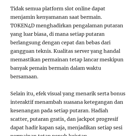
Tidak semua platform slot online dapat
menjamin kenyamanan saat bermain.
TOKEN4D menghadirkan pengalaman putaran
yang luar biasa, di mana setiap putaran
berlangsung dengan cepat dan bebas dari
gangguan teknis. Kualitas server yang handal
memastikan permainan tetap lancar meskipun
banyak pemain bermain dalam waktu
bersamaan.
Selain itu, efek visual yang menarik serta bonus
interaktif menambah suasana ketegangan dan
kesenangan pada setiap putaran. Hadiah
scatter, putaran gratis, dan jackpot progresif
dapat hadir kapan saja, menjadikan setiap sesi