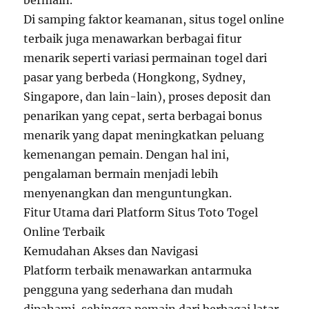
bermain.
Di samping faktor keamanan, situs togel online
terbaik juga menawarkan berbagai fitur
menarik seperti variasi permainan togel dari
pasar yang berbeda (Hongkong, Sydney,
Singapore, dan lain-lain), proses deposit dan
penarikan yang cepat, serta berbagai bonus
menarik yang dapat meningkatkan peluang
kemenangan pemain. Dengan hal ini,
pengalaman bermain menjadi lebih
menyenangkan dan menguntungkan.
Fitur Utama dari Platform Situs Toto Togel
Online Terbaik
Kemudahan Akses dan Navigasi
Platform terbaik menawarkan antarmuka
pengguna yang sederhana dan mudah