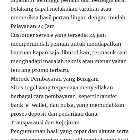
dipahami, sehingga pemain dari berbagai latar
belakang dapat melakukan taruhan atau
memeriksa hasil pertandingan dengan mudah.
Pelayanan 24 Jam
Customer service yang tersedia 24 jam
mempermudah pemain untuk mendapatkan
bantuan kapan saja dibutuhkan, termasuk saat
menghadapi masalah teknis atau menanyakan
tentang promo terbaru.
Metode Pembayaran yang Beragam
Situs togel yang terpercaya menyediakan
berbagai cara pembayaran, seperti transfer
bank, e-wallet, dan pulsa, yang memudahkan
proses deposit dan penarikan dana.
Transparansi dan Kejujuran
Pengumuman hasil yang cepat dan akurat serta