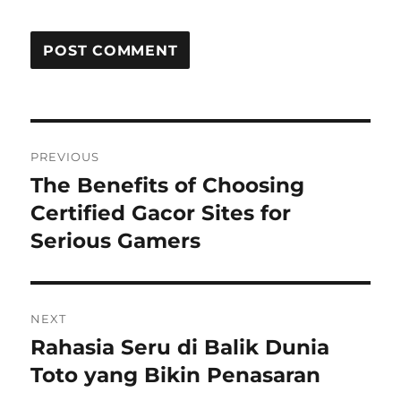
Post
PREVIOUS
navigation
The Benefits of Choosing
Previous
post:
Certified Gacor Sites for
Serious Gamers
NEXT
Rahasia Seru di Balik Dunia
Next
post:
Toto yang Bikin Penasaran