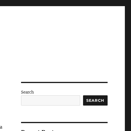
Search
SEARCH
a