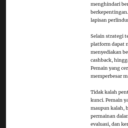
menghindari ber
berkepentingan.
lapisan perlind
Selain strategi
platform dapat 
menyediakan ber
cashback, hingg
Pemain yang ce
memperbesar mo
Tidak kalah pent
kunci. Pemain 
maupun kalah, 
permainan dala
evaluasi, dan k