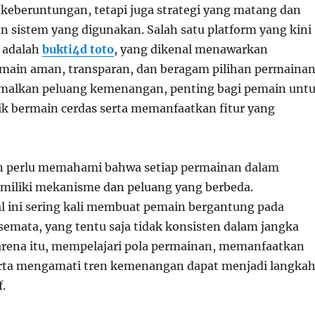
 keberuntungan, tetapi juga strategi yang matang dan
sistem yang digunakan. Salah satu platform yang kini
 adalah
bukti4d toto
, yang dikenal menawarkan
ain aman, transparan, dan beragam pilihan permainan
alkan peluang kemenangan, penting bagi pemain unt
k bermain cerdas serta memanfaatkan fitur yang
n perlu memahami bahwa setiap permainan dalam
iliki mekanisme dan peluang yang berbeda.
 ini sering kali membuat pemain bergantung pada
emata, yang tentu saja tidak konsisten dalam jangka
arena itu, mempelajari pola permainan, memanfaatkan
serta mengamati tren kemenangan dapat menjadi langka
f.