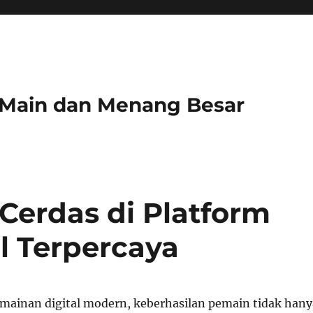
: Main dan Menang Besar
Cerdas di Platform
l Terpercaya
mainan digital modern, keberhasilan pemain tidak hany