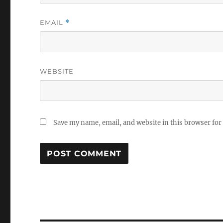
EMAIL
*
WEBSITE
Save my name, email, and website in this browser for