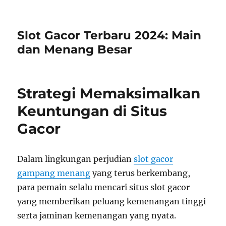
Slot Gacor Terbaru 2024: Main
dan Menang Besar
Strategi Memaksimalkan
Keuntungan di Situs
Gacor
Dalam lingkungan perjudian
slot gacor
gampang menang
yang terus berkembang,
para pemain selalu mencari situs slot gacor
yang memberikan peluang kemenangan tinggi
serta jaminan kemenangan yang nyata.