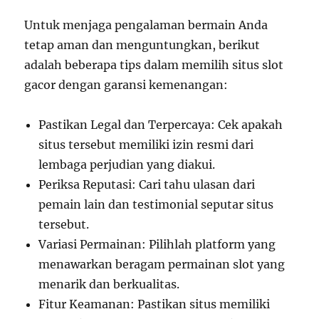
Untuk menjaga pengalaman bermain Anda
tetap aman dan menguntungkan, berikut
adalah beberapa tips dalam memilih situs slot
gacor dengan garansi kemenangan:
Pastikan Legal dan Terpercaya: Cek apakah
situs tersebut memiliki izin resmi dari
lembaga perjudian yang diakui.
Periksa Reputasi: Cari tahu ulasan dari
pemain lain dan testimonial seputar situs
tersebut.
Variasi Permainan: Pilihlah platform yang
menawarkan beragam permainan slot yang
menarik dan berkualitas.
Fitur Keamanan: Pastikan situs memiliki