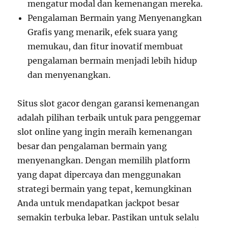
mengatur modal dan kemenangan mereka.
Pengalaman Bermain yang Menyenangkan
Grafis yang menarik, efek suara yang
memukau, dan fitur inovatif membuat
pengalaman bermain menjadi lebih hidup
dan menyenangkan.
Situs slot gacor dengan garansi kemenangan
adalah pilihan terbaik untuk para penggemar
slot online yang ingin meraih kemenangan
besar dan pengalaman bermain yang
menyenangkan. Dengan memilih platform
yang dapat dipercaya dan menggunakan
strategi bermain yang tepat, kemungkinan
Anda untuk mendapatkan jackpot besar
semakin terbuka lebar. Pastikan untuk selalu