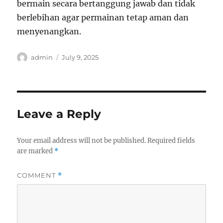
bermain secara bertanggung jawab dan tidak
berlebihan agar permainan tetap aman dan
menyenangkan.
Author
Posted
admin
July 9, 2025
on
Leave a Reply
Your email address will not be published.
Required fields
are marked
*
COMMENT
*