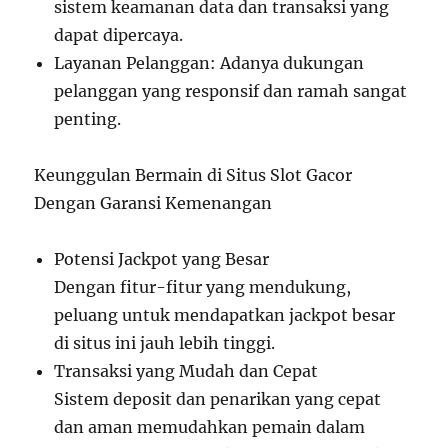
sistem keamanan data dan transaksi yang
dapat dipercaya.
Layanan Pelanggan: Adanya dukungan
pelanggan yang responsif dan ramah sangat
penting.
Keunggulan Bermain di Situs Slot Gacor
Dengan Garansi Kemenangan
Potensi Jackpot yang Besar
Dengan fitur-fitur yang mendukung,
peluang untuk mendapatkan jackpot besar
di situs ini jauh lebih tinggi.
Transaksi yang Mudah dan Cepat
Sistem deposit dan penarikan yang cepat
dan aman memudahkan pemain dalam