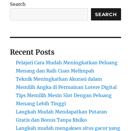
Search
SEARCH
Recent Posts
Pelajari Cara Mudah Meningkatkan Peluang
Menang dan Raih Cuan Melimpah
Teknik Meningkatkan Akurasi dalam
Memilih Angka di Permainan Lotere Digital
Tips Memilih Mesin Slot Dengan Peluang
Menang Lebih Tinggi
Langkah Mudah Mendapatkan Putaran
Gratis dan Bonus Tanpa Risiko
Langkah mudah mengakses situs gacor yang