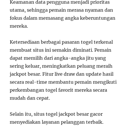
Keamanan data pengguna menjadi prioritas
utama, sehingga pemain merasa nyaman dan
fokus dalam memasang angka keberuntungan
mereka.
Ketersediaan berbagai pasaran togel terkenal
membuat situs ini semakin diminati. Pemain
dapat memilih dari angka-angka jitu yang
sering keluar, meningkatkan peluang meraih
jackpot besar. Fitur live draw dan update hasil
secara real-time membantu pemain mengikuti
perkembangan togel favorit mereka secara
mudah dan cepat.
Selain itu, situs togel jackpot besar gacor
menyediakan layanan pelanggan terbaik.