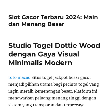
Slot Gacor Terbaru 2024: Main
dan Menang Besar
Studio Togel Dottie Wood
dengan Gaya Visual
Minimalis Modern
toto macau
Situs togel jackpot besar gacor
menjadi pilihan utama bagi pecinta togel yang
ingin meraih kemenangan besar. Platform ini
menawarkan peluang menang tinggi dengan
sistem yang transparan dan terpercaya.