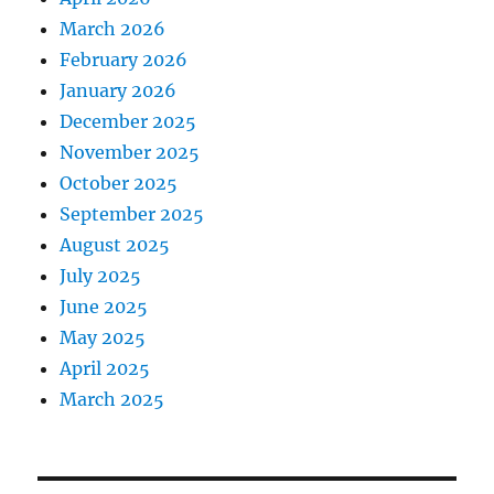
March 2026
February 2026
January 2026
December 2025
November 2025
October 2025
September 2025
August 2025
July 2025
June 2025
May 2025
April 2025
March 2025