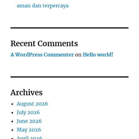
aman dan terpercaya
Recent Comments
A WordPress Commenter
on
Hello world!
Archives
August 2026
July 2026
June 2026
May 2026
April 2026