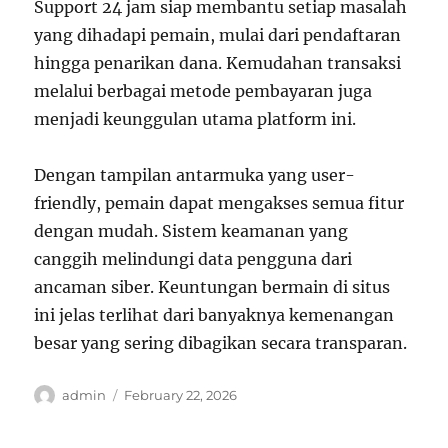
Support 24 jam siap membantu setiap masalah
yang dihadapi pemain, mulai dari pendaftaran
hingga penarikan dana. Kemudahan transaksi
melalui berbagai metode pembayaran juga
menjadi keunggulan utama platform ini.
Dengan tampilan antarmuka yang user-
friendly, pemain dapat mengakses semua fitur
dengan mudah. Sistem keamanan yang
canggih melindungi data pengguna dari
ancaman siber. Keuntungan bermain di situs
ini jelas terlihat dari banyaknya kemenangan
besar yang sering dibagikan secara transparan.
Author
Posted
admin
February 22, 2026
on