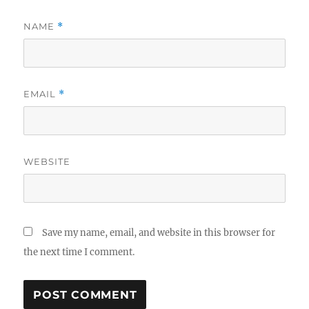
NAME
*
EMAIL
*
WEBSITE
Save my name, email, and website in this browser for
the next time I comment.