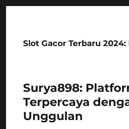
Slot Gacor Terbaru 2024
Surya898: Platfo
Terpercaya deng
Unggulan