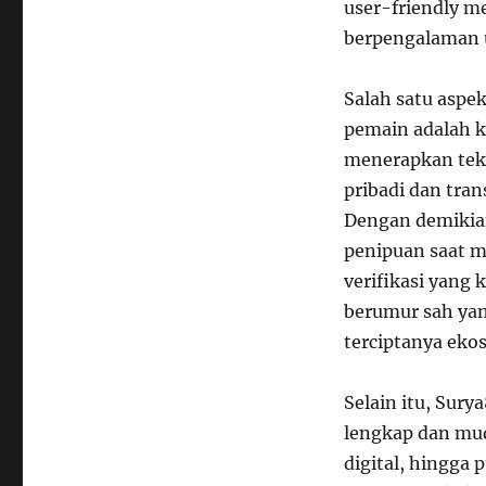
user-friendly 
berpengalaman 
Salah satu aspe
pemain adalah k
menerapkan tekn
pribadi dan tra
Dengan demikian
penipuan saat m
verifikasi yang
berumur sah ya
terciptanya eko
Selain itu, Su
lengkap dan mud
digital, hingga