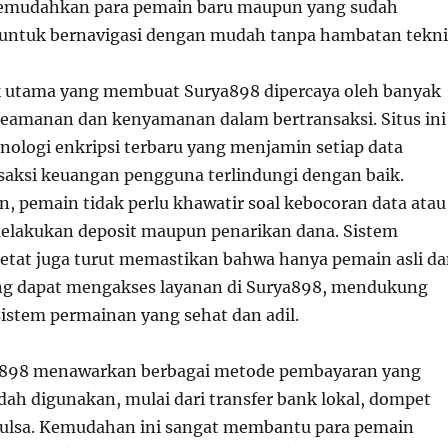
memudahkan para pemain baru maupun yang sudah
untuk bernavigasi dengan mudah tanpa hambatan tekni
k utama yang membuat Surya898 dipercaya oleh banyak
eamanan dan kenyamanan dalam bertransaksi. Situs ini
ologi enkripsi terbaru yang menjamin setiap data
nsaksi keuangan pengguna terlindungi dengan baik.
, pemain tidak perlu khawatir soal kebocoran data atau
elakukan deposit maupun penarikan dana. Sistem
 ketat juga turut memastikan bahwa hanya pemain asli d
ng dapat mengakses layanan di Surya898, mendukung
sistem permainan yang sehat dan adil.
rya898 menawarkan berbagai metode pembayaran yang
ah digunakan, mulai dari transfer bank lokal, dompet
 pulsa. Kemudahan ini sangat membantu para pemain