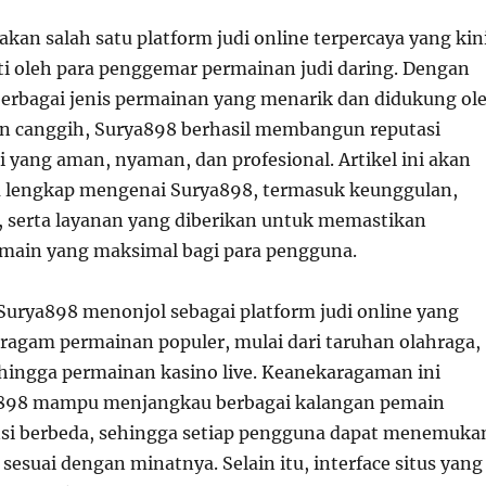
kan salah satu platform judi online terpercaya yang kin
i oleh para penggemar permainan judi daring. Dengan
rbagai jenis permainan yang menarik dan didukung ol
n canggih, Surya898 berhasil membangun reputasi
di yang aman, nyaman, dan profesional. Artikel ini akan
a lengkap mengenai Surya898, termasuk keunggulan,
, serta layanan yang diberikan untuk memastikan
main yang maksimal bagi para pengguna.
urya898 menonjol sebagai platform judi online yang
agam permainan populer, mulai dari taruhan olahraga,
, hingga permainan kasino live. Keanekaragaman ini
98 mampu menjangkau berbagai kalangan pemain
si berbeda, sehingga setiap pengguna dapat menemuka
esuai dengan minatnya. Selain itu, interface situs yang