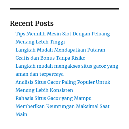
Recent Posts
Tips Memilih Mesin Slot Dengan Peluang
Menang Lebih Tinggi
Langkah Mudah Mendapatkan Putaran
Gratis dan Bonus Tanpa Risiko
Langkah mudah mengakses situs gacor yang
aman dan terpercaya
Analisis Situs Gacor Paling Populer Untuk
Menang Lebih Konsisten
Rahasia Situs Gacor yang Mampu
Memberikan Keuntungan Maksimal Saat
Main