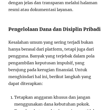
dengan jelas dan transparan melalui halaman
resmi atau dokumentasi layanan.
Pengelolaan Dana dan Disiplin Pribadi
Kesalahan umum yang sering terjadi bukan
hanya berasal dari platform, tetapi juga dari
pengguna. Banyak yang terjebak dalam pola
pengambilan keputusan impulsif, yang
berujung pada kerugian finansial. Untuk
menghindari hal ini, berikut langkah yang
dapat diterapkan:
Tetapkan anggaran khusus dan jangan
menggunakan dana kebutuhan pokok.