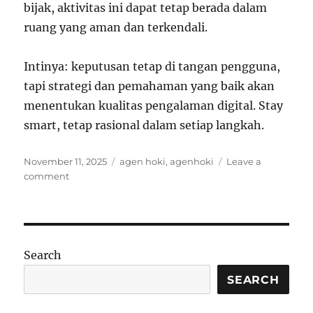
bijak, aktivitas ini dapat tetap berada dalam
ruang yang aman dan terkendali.
Intinya: keputusan tetap di tangan pengguna,
tapi strategi dan pemahaman yang baik akan
menentukan kualitas pengalaman digital. Stay
smart, tetap rasional dalam setiap langkah.
Posted
Tags
November 11, 2025
agen hoki
,
agenhoki
Leave a
on
on
comment
Strategi
Cerdas
Memilih
Platform
Permainan
Search
Digital
yang
SEARCH
Aman