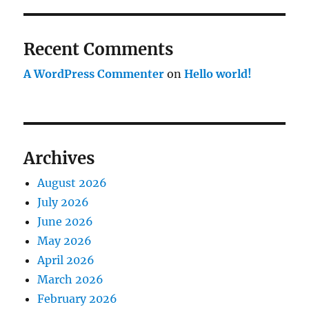
Recent Comments
A WordPress Commenter
on
Hello world!
Archives
August 2026
July 2026
June 2026
May 2026
April 2026
March 2026
February 2026