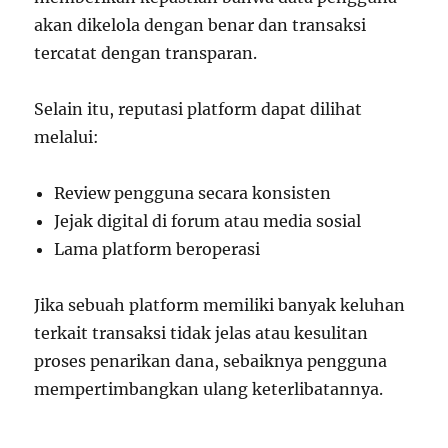
akan dikelola dengan benar dan transaksi
tercatat dengan transparan.
Selain itu, reputasi platform dapat dilihat
melalui:
Review pengguna secara konsisten
Jejak digital di forum atau media sosial
Lama platform beroperasi
Jika sebuah platform memiliki banyak keluhan
terkait transaksi tidak jelas atau kesulitan
proses penarikan dana, sebaiknya pengguna
mempertimbangkan ulang keterlibatannya.