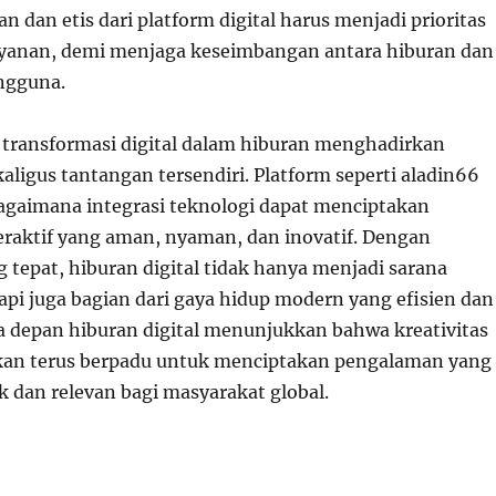
dan etis dari platform digital harus menjadi prioritas
ayanan, demi menjaga keseimbangan antara hiburan dan
ngguna.
transformasi digital dalam hiburan menghadirkan
aligus tantangan tersendiri. Platform seperti aladin66
gaimana integrasi teknologi dapat menciptakan
raktif yang aman, nyaman, dan inovatif. Dengan
 tepat, hiburan digital tidak hanya menjadi sarana
api juga bagian dari gaya hidup modern yang efisien dan
a depan hiburan digital menunjukkan bahwa kreativitas
kan terus berpadu untuk menciptakan pengalaman yang
 dan relevan bagi masyarakat global.