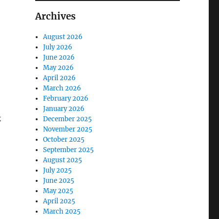
Archives
August 2026
July 2026
June 2026
May 2026
April 2026
March 2026
February 2026
January 2026
k
December 2025
November 2025
October 2025
September 2025
August 2025
July 2025
June 2025
May 2025
April 2025
March 2025