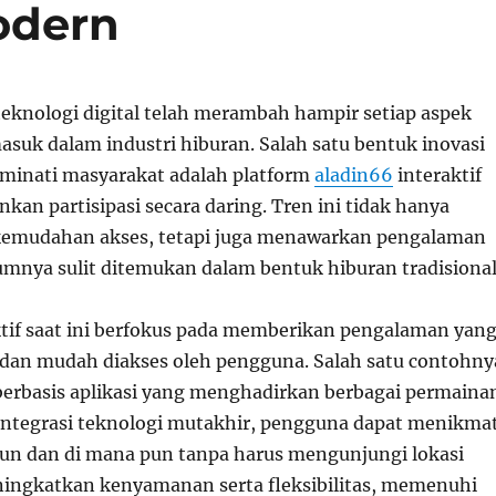
odern
knologi digital telah merambah hampir setiap aspek
asuk dalam industri hiburan. Salah satu bentuk inovasi
minati masyarakat adalah platform
aladin66
interaktif
an partisipasi secara daring. Tren ini tidak hanya
emudahan akses, tetapi juga menawarkan pengalaman
umnya sulit ditemukan dalam bentuk hiburan tradisional
ktif saat ini berfokus pada memberikan pengalaman yan
dan mudah diakses oleh pengguna. Salah satu contohny
berbasis aplikasi yang menghadirkan berbagai permaina
 integrasi teknologi mutakhir, pengguna dapat menikmat
un dan di mana pun tanpa harus mengunjungi lokasi
meningkatkan kenyamanan serta fleksibilitas, memenuhi