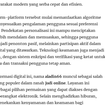
rakat modern yang serba cepat dan efisien.
tform-platform tersebut mulai memanfaatkan algoritme
nyesuaikan pengalaman pengguna sesuai preferensi
 Pendekatan personalisasi ini mampu menciptakan
 lebih mendalam dan memuaskan, sehingga pengguna
jadi penonton pasif, melainkan partisipan aktif dalam
tal yang ditawarkan. Teknologi keamanan juga menjadi
 dengan sistem enkripsi dan verifikasi yang ketat untu
 dan transaksi pengguna tetap aman.
ormasi digital ini, nama
aladin66
muncul sebagai salah
ang populer dalam ranah
judi online
. Layanan ini
agai pilihan permainan yang dapat diakses dengan
erangkat elektronik. Selain menghadirkan hiburan,
menekankan kenyamanan dan keamanan bagi