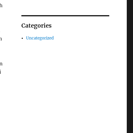
ah
Categories
.
n
Uncategorized
n
i