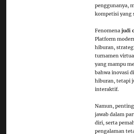
penggunanya, me
kompetisi yang 
Fenomena
judi 
Platform moder
hiburan, strateg
turnamen virtua
yang mampu men
bahwa inovasi d
hiburan, tetapi 
interaktif.
Namun, penting
jawab dalam part
diri, serta pem
pengalaman tet