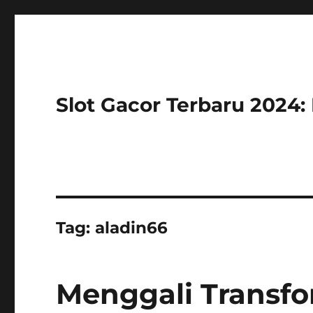
Slot Gacor Terbaru 2024
Tag:
aladin66
Menggali Transfo