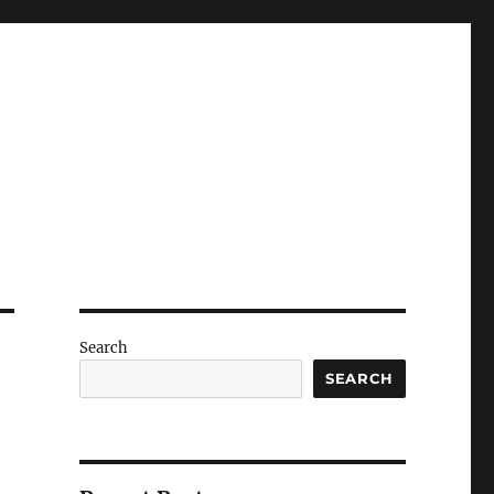
Search
SEARCH