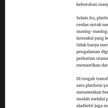
kebutuhan masya
Selain itu, pla
cerdas untuk me
masing-masing.
interaksi yang
tidak hanya men
pengalaman digi
perhatian utama,
memastikan data
Di tengah transf
satu platform y
menawarkan berb
mudah melalui p
aladin66 juga 