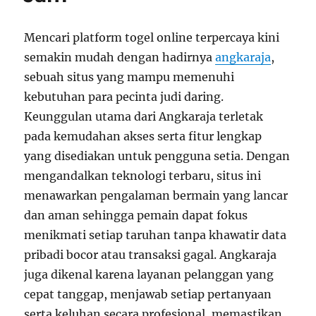
Mencari platform togel online terpercaya kini
semakin mudah dengan hadirnya
angkaraja
,
sebuah situs yang mampu memenuhi
kebutuhan para pecinta judi daring.
Keunggulan utama dari Angkaraja terletak
pada kemudahan akses serta fitur lengkap
yang disediakan untuk pengguna setia. Dengan
mengandalkan teknologi terbaru, situs ini
menawarkan pengalaman bermain yang lancar
dan aman sehingga pemain dapat fokus
menikmati setiap taruhan tanpa khawatir data
pribadi bocor atau transaksi gagal. Angkaraja
juga dikenal karena layanan pelanggan yang
cepat tanggap, menjawab setiap pertanyaan
serta keluhan secara profesional, memastikan