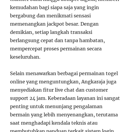
kemudahan bagi siapa saja yang ingin
bergabung dan menikmati sensasi
memenangkan jackpot besar. Dengan
demikian, setiap langkah transaksi
berlangsung cepat dan tanpa hambatan,
mempercepat proses permainan secara
keseluruhan.
Selain menawarkan berbagai permainan togel
online yang menguntungkan, Angkaraja juga
menyediakan fitur live chat dan customer
support 24 jam. Keberadaan layanan ini sangat
penting untuk menunjang pengalaman
bermain yang lebih menyenangkan, terutama
saat menghadapi kendala teknis atau
membutuhkan panduan terkait sistem login