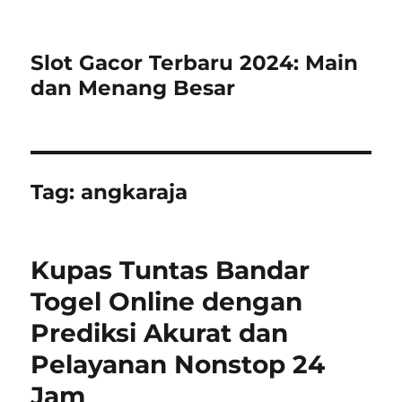
Slot Gacor Terbaru 2024: Main
dan Menang Besar
Tag:
angkaraja
Kupas Tuntas Bandar
Togel Online dengan
Prediksi Akurat dan
Pelayanan Nonstop 24
Jam