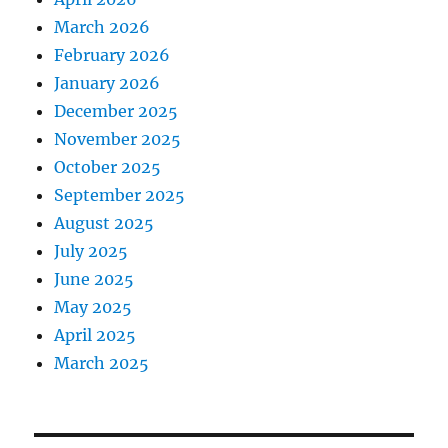
March 2026
February 2026
January 2026
December 2025
November 2025
October 2025
September 2025
August 2025
July 2025
June 2025
May 2025
April 2025
March 2025