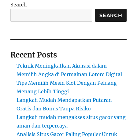
Online
Search
dengan
Prediksi
SEARCH
Akurat
dan
Pelayanan
Nonstop
24
Recent Posts
Jam
Teknik Meningkatkan Akurasi dalam
Memilih Angka di Permainan Lotere Digital
Tips Memilih Mesin Slot Dengan Peluang
Menang Lebih Tinggi
Langkah Mudah Mendapatkan Putaran
Gratis dan Bonus Tanpa Risiko
Langkah mudah mengakses situs gacor yang
aman dan terpercaya
Analisis Situs Gacor Paling Populer Untuk