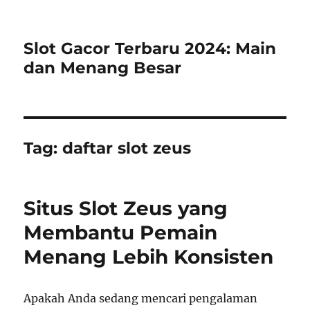
Slot Gacor Terbaru 2024: Main
dan Menang Besar
Tag:
daftar slot zeus
Situs Slot Zeus yang
Membantu Pemain
Menang Lebih Konsisten
Apakah Anda sedang mencari pengalaman