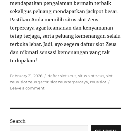
mendapatkan pengalaman bermain terbaik
sekaligus peluang mendapatkan jackpot besar.
Pastikan Anda memilih situs slot Zeus
terpercaya agar keamanan dan kenyamanan
tetap terjaga, serta peluang kemenangan selalu
terbuka lebar. Jadi, ayo segera daftar slot Zeus
dan nikmati sensasi kemenangan yang tak
terlupakan!
Posted
Tags
February 21, 2026
daftar slot zeus
,
situs slot zeus
,
slot
on
zeus
,
slot zeus gacor
,
slot zeus terpercaya
,
zeus slot
on
Leave a comment
Situs
Slot
Zeus
yang
Membantu
Search
Pemain
Menang