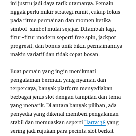
ini justru jadi daya tarik utamanya. Pemain
nggak perlu mikir strategi rumit, cukup fokus
pada ritme permainan dan momen ketika
simbol-simbol mulai sejajar. Ditambah lagi,
fitur-fitur modern seperti free spin, jackpot
progresif, dan bonus unik bikin permainannya
makin variatif dan tidak cepat bosan.
Buat pemain yang ingin menikmati
pengalaman bermain yang nyaman dan
terpercaya, banyak platform menyediakan
berbagai jenis slot dengan tampilan dan tema
yang menarik. Di antara banyak pilihan, ada
penyedia yang dikenal memberi pengalaman
stabil dan memuaskan seperti
Harta138
yang
sering jadi rujukan para pecinta slot berkat