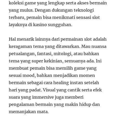
koleksi game yang lengkap serta akses bermain
yang mulus. Dengan dukungan teknologi
terbaru, pemain bisa menikmati sensasi slot
layaknya di kasino sungguhan.
Hal menarik lainnya dari permainan slot adalah
keragaman tema yang ditawarkan. Mau nuansa
petualangan, fantasi, mitologi, atau bahkan
tema yang super kekinian, semuanya ada. Ini
membuat pemain bisa memilih game yang
sesuai mood, bahkan menjadikan momen
bermain sebagai cara healing instan setelah
hari yang padat. Visual yang cantik serta efek
suara yang immersive juga memberi
pengalaman bermain yang makin hidup dan
memanjakan mata.