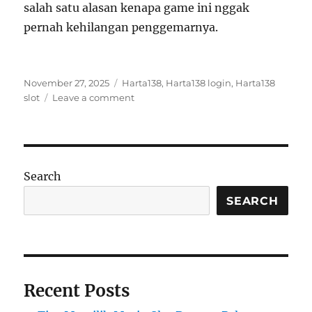
salah satu alasan kenapa game ini nggak
pernah kehilangan penggemarnya.
Posted
Tags
November 27, 2025
Harta138
,
Harta138 login
,
Harta138
on
on
slot
Leave a comment
Serunya
Menjelajahi
Dunia
Slot
Online
Search
yang
Bikin
SEARCH
Betah
Main
Recent Posts