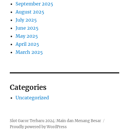
September 2025
August 2025
July 2025
June 2025
May 2025
April 2025
March 2025
Categories
Uncategorized
Slot Gacor Terbaru 2024: Main dan Menang Besar
Proudly powered by WordPress