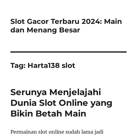
Slot Gacor Terbaru 2024: Main
dan Menang Besar
Tag:
Harta138 slot
Serunya Menjelajahi
Dunia Slot Online yang
Bikin Betah Main
Permainan slot online sudah lama jadi