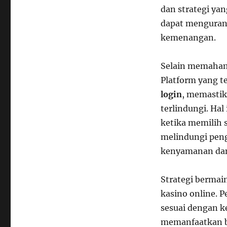
dan strategi ya
dapat mengurang
kemenangan.
Selain memahami
Platform yang te
login
, memastik
terlindungi. Ha
ketika memilih 
melindungi peng
kenyamanan dan
Strategi bermai
kasino online. 
sesuai dengan k
memanfaatkan bo