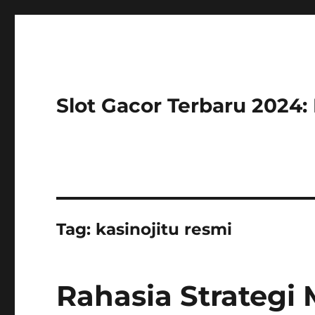
Slot Gacor Terbaru 2024
Tag:
kasinojitu resmi
Rahasia Strategi