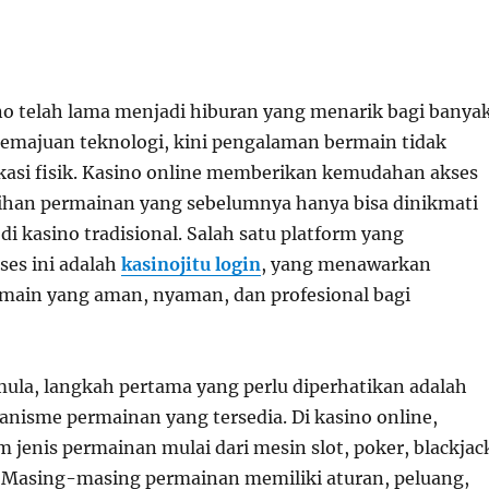
o telah lama menjadi hiburan yang menarik bagi banya
emajuan teknologi, kini pengalaman bermain tidak
okasi fisik. Kasino online memberikan kemudahan akses
ihan permainan yang sebelumnya hanya bisa dinikmati
di kasino tradisional. Salah satu platform yang
ses ini adalah
kasinojitu login
, yang menawarkan
main yang aman, nyaman, dan profesional bagi
ula, langkah pertama yang perlu diperhatikan adalah
sme permainan yang tersedia. Di kasino online,
 jenis permainan mulai dari mesin slot, poker, blackjac
. Masing-masing permainan memiliki aturan, peluang,