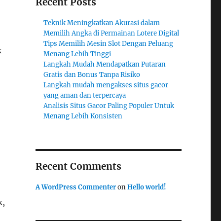
Recent Posts
Teknik Meningkatkan Akurasi dalam
Memilih Angka di Permainan Lotere Digital
Tips Memilih Mesin Slot Dengan Peluang
k
Menang Lebih Tinggi
Langkah Mudah Mendapatkan Putaran
Gratis dan Bonus Tanpa Risiko
Langkah mudah mengakses situs gacor
yang aman dan terpercaya
Analisis Situs Gacor Paling Populer Untuk
Menang Lebih Konsisten
Recent Comments
A WordPress Commenter
on
Hello world!
k,