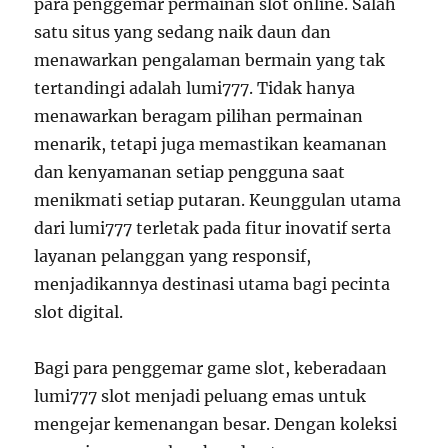
para penggemar permainan slot online. Salah
satu situs yang sedang naik daun dan
menawarkan pengalaman bermain yang tak
tertandingi adalah lumi777. Tidak hanya
menawarkan beragam pilihan permainan
menarik, tetapi juga memastikan keamanan
dan kenyamanan setiap pengguna saat
menikmati setiap putaran. Keunggulan utama
dari lumi777 terletak pada fitur inovatif serta
layanan pelanggan yang responsif,
menjadikannya destinasi utama bagi pecinta
slot digital.
Bagi para penggemar game slot, keberadaan
lumi777 slot menjadi peluang emas untuk
mengejar kemenangan besar. Dengan koleksi