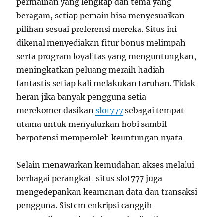
permainan yang lengkap dan tema yang
beragam, setiap pemain bisa menyesuaikan
pilihan sesuai preferensi mereka. Situs ini
dikenal menyediakan fitur bonus melimpah
serta program loyalitas yang menguntungkan,
meningkatkan peluang meraih hadiah
fantastis setiap kali melakukan taruhan. Tidak
heran jika banyak pengguna setia
merekomendasikan
slot777
sebagai tempat
utama untuk menyalurkan hobi sambil
berpotensi memperoleh keuntungan nyata.
Selain menawarkan kemudahan akses melalui
berbagai perangkat, situs slot777 juga
mengedepankan keamanan data dan transaksi
pengguna. Sistem enkripsi canggih