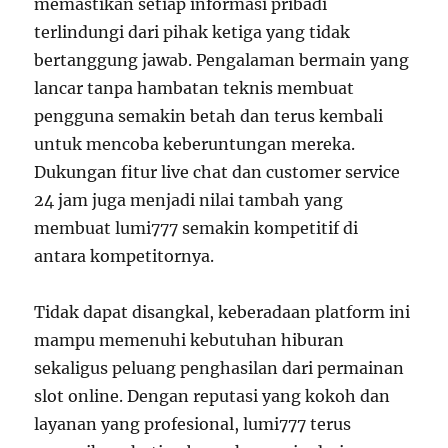
memastikan setiap informasi pribadi
terlindungi dari pihak ketiga yang tidak
bertanggung jawab. Pengalaman bermain yang
lancar tanpa hambatan teknis membuat
pengguna semakin betah dan terus kembali
untuk mencoba keberuntungan mereka.
Dukungan fitur live chat dan customer service
24 jam juga menjadi nilai tambah yang
membuat lumi777 semakin kompetitif di
antara kompetitornya.
Tidak dapat disangkal, keberadaan platform ini
mampu memenuhi kebutuhan hiburan
sekaligus peluang penghasilan dari permainan
slot online. Dengan reputasi yang kokoh dan
layanan yang profesional, lumi777 terus