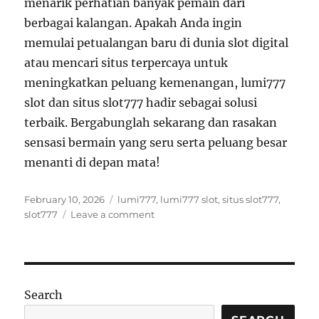
menarik perhatian banyak pemain dari
berbagai kalangan. Apakah Anda ingin
memulai petualangan baru di dunia slot digital
atau mencari situs terpercaya untuk
meningkatkan peluang kemenangan, lumi777
slot dan situs slot777 hadir sebagai solusi
terbaik. Bergabunglah sekarang dan rasakan
sensasi bermain yang seru serta peluang besar
menanti di depan mata!
Posted
Tags
February 10, 2026
lumi777
,
lumi777 slot
,
situs slot777
,
on
on
slot777
Leave a comment
Cara
Menang
Lebih
Cepat
di
Search
Situs
Slot777