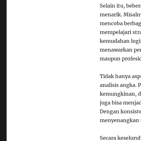
Selain itu, beb
menarik. Misal
mencoba berbaga
mempelajari stra
kemudahan logi
menawarkan pen
maupun profesio
Tidak hanya aspe
analisis angka.
kemungkinan, da
juga bisa menja
Dengan konsiste
menyenangkan te
Secara keseluru