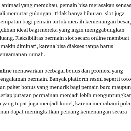
n animasi yang memukau, pemain bisa merasakan sensas
ali memutar gulungan. Tidak hanya hiburan, slot juga
empatan bagi pemain untuk meraih kemenangan besar
ilihan ideal bagi mereka yang ingin menggabungkan
luang. Fleksibilitas bermain slot secara online membuat
emakin diminati, karena bisa diakses tanpa harus
kenyamanan rumah.
online
menawarkan berbagai bonus dan promosi yang
ngalaman bermain. Banyak platform resmi seperti toto
an paket bonus yang menarik bagi pemain baru maupun
setiap putaran permainan menjadi lebih menguntungkan
n yang tepat juga menjadi kunci, karena memahami pola
ainan dapat meningkatkan peluang kemenangan secara