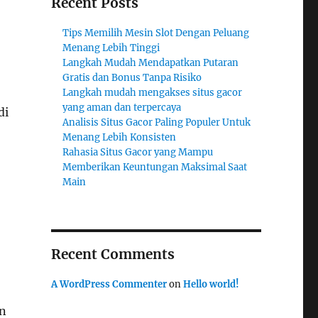
Recent Posts
Tips Memilih Mesin Slot Dengan Peluang
Menang Lebih Tinggi
Langkah Mudah Mendapatkan Putaran
Gratis dan Bonus Tanpa Risiko
Langkah mudah mengakses situs gacor
yang aman dan terpercaya
di
Analisis Situs Gacor Paling Populer Untuk
Menang Lebih Konsisten
Rahasia Situs Gacor yang Mampu
Memberikan Keuntungan Maksimal Saat
Main
Recent Comments
A WordPress Commenter
on
Hello world!
n