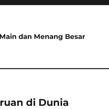
: Main dan Menang Besar
eruan di Dunia