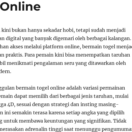
 Online
 kini bukan hanya sekadar hobi, tetapi sudah menjadi
an digital yang banyak digemari oleh berbagai kalangan.
n akses melalui platform online, bermain togel menja
dan praktis. Para pemain kini bisa menempatkan taruhan
bil menikmati pengalaman seru yang ditawarkan oleh
dern.
ggulan bermain togel online adalah variasi permainan
emain dapat memilih dari berbagai jenis taruhan, mulai
gga 4D, sesuai dengan strategi dan insting masing-
 ini semakin terasa karena setiap angka yang dipilih
ng untuk membawa keuntungan yang signifikan. Tidak
 merasakan adrenalin tinggi saat menunggu pengumuma