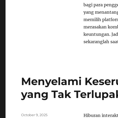
bagi para peng
yang menantang,
memilih platfor
merasakan komb
keuntungan. Jadi
sekaranglah saat
Menyelami Keseru
yang Tak Terlup
Posted
October 9, 2025
Hiburan interak