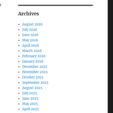
n
Archives
August 2026
July 2026
June 2026
May 2026
April 2026
March 2026
February 2026
January 2026
December 2025
November 2025
October 2025
September 2025
August 2025
July 2025
June 2025
May 2025
April 2025