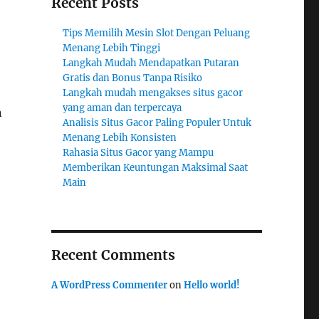
Recent Posts
Tips Memilih Mesin Slot Dengan Peluang
Menang Lebih Tinggi
Langkah Mudah Mendapatkan Putaran
Gratis dan Bonus Tanpa Risiko
Langkah mudah mengakses situs gacor
yang aman dan terpercaya
n
Analisis Situs Gacor Paling Populer Untuk
Menang Lebih Konsisten
Rahasia Situs Gacor yang Mampu
Memberikan Keuntungan Maksimal Saat
Main
Recent Comments
A WordPress Commenter
on
Hello world!