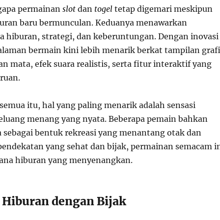
gapa permainan
slot
dan
togel
tetap digemari meskipun
iburan baru bermunculan. Keduanya menawarkan
a hiburan, strategi, dan keberuntungan. Dengan inovasi
alaman bermain kini lebih menarik berkat tampilan graf
mata, efek suara realistis, serta fitur interaktif yang
ruan.
semua itu, hal yang paling menarik adalah sensasi
peluang menang yang nyata. Beberapa pemain bahkan
sebagai bentuk rekreasi yang menantang otak dan
 pendekatan yang sehat dan bijak, permainan semacam i
rana hiburan yang menyenangkan.
Hiburan dengan Bijak