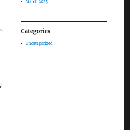
March 2025
is
Categories
Uncategorized
ni