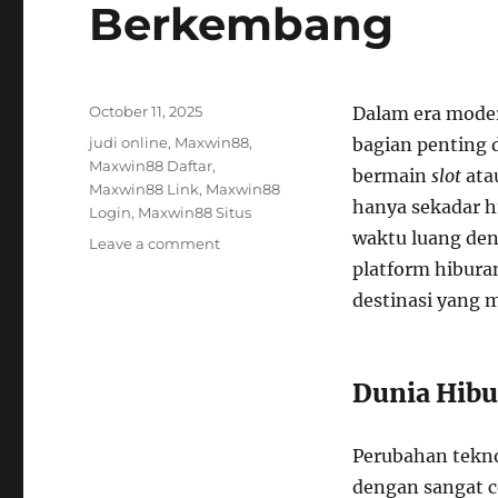
Berkembang
Posted
October 11, 2025
Dalam era modern
on
Tags
judi online
,
Maxwin88
,
bagian penting d
Maxwin88 Daftar
,
bermain
slot
ata
Maxwin88 Link
,
Maxwin88
hanya sekadar h
Login
,
Maxwin88 Situs
waktu luang den
on
Leave a comment
Menyelami
platform hibura
Dunia
destinasi yang 
Hiburan
yang
Terus
Berkembang
Dunia Hibu
Perubahan tekn
dengan sangat c