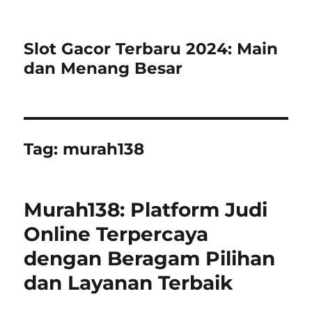
Slot Gacor Terbaru 2024: Main
dan Menang Besar
Tag:
murah138
Murah138: Platform Judi
Online Terpercaya
dengan Beragam Pilihan
dan Layanan Terbaik