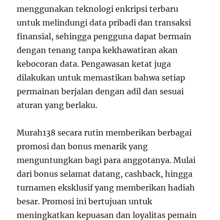
menggunakan teknologi enkripsi terbaru
untuk melindungi data pribadi dan transaksi
finansial, sehingga pengguna dapat bermain
dengan tenang tanpa kekhawatiran akan
kebocoran data. Pengawasan ketat juga
dilakukan untuk memastikan bahwa setiap
permainan berjalan dengan adil dan sesuai
aturan yang berlaku.
Murah138 secara rutin memberikan berbagai
promosi dan bonus menarik yang
menguntungkan bagi para anggotanya. Mulai
dari bonus selamat datang, cashback, hingga
turnamen eksklusif yang memberikan hadiah
besar. Promosi ini bertujuan untuk
meningkatkan kepuasan dan loyalitas pemain