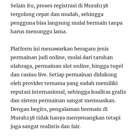
Selain itu, proses registrasi di Murah138
tergolong cepat dan mudah, sehingga
pengguna bisa langsung mulai bermain tanpa
harus menunggu lama.
Platform ini menawarkan beragam jenis
permainan judi online, mulai dari taruhan
olahraga, permainan slot online, hingga togel
dan casino live. Setiap permainan didukung
oleh provider ternama yang sudah memiliki
reputasi internasional, sehingga kualitas grafis
dan sistem permainan sangat memuaskan.
Dengan begitu, pengalaman bermain di
Murah138 tidak hanya menyenangkan tetapi
juga sangat realistis dan fair.