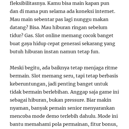
fleksibilitasnya. Kamu bisa main kapan pun
dan di mana pun selama ada koneksi internet.
Mau main sebentar pas lagi nunggu makan
datang? Bisa. Mau hiburan ringan sebelum
tidur? Gas. Slot online memang cocok banget
buat gaya hidup cepat generasi sekarang yang
butuh hiburan instan namun tetap fun.
Meski begitu, ada baiknya tetap menjaga ritme
bermain. Slot memang seru, tapi tetap berbasis
keberuntungan, jadi penting banget untuk
tidak bermain berlebihan. Anggap saja game ini
sebagai hiburan, bukan pressure. Biar makin
nyaman, banyak pemain senior menyarankan
mencoba mode demo terlebih dahulu. Mode ini
bantu memahami pola permainan, fitur bonus,