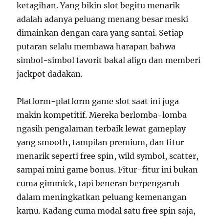
ketagihan. Yang bikin slot begitu menarik
adalah adanya peluang menang besar meski
dimainkan dengan cara yang santai. Setiap
putaran selalu membawa harapan bahwa
simbol-simbol favorit bakal align dan memberi
jackpot dadakan.
Platform-platform game slot saat ini juga
makin kompetitif. Mereka berlomba-lomba
ngasih pengalaman terbaik lewat gameplay
yang smooth, tampilan premium, dan fitur
menarik seperti free spin, wild symbol, scatter,
sampai mini game bonus. Fitur-fitur ini bukan
cuma gimmick, tapi beneran berpengaruh
dalam meningkatkan peluang kemenangan
kamu. Kadang cuma modal satu free spin saja,