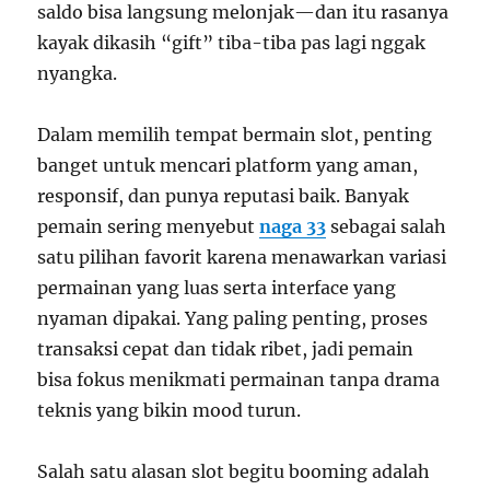
saldo bisa langsung melonjak—dan itu rasanya
kayak dikasih “gift” tiba-tiba pas lagi nggak
nyangka.
Dalam memilih tempat bermain slot, penting
banget untuk mencari platform yang aman,
responsif, dan punya reputasi baik. Banyak
pemain sering menyebut
naga 33
sebagai salah
satu pilihan favorit karena menawarkan variasi
permainan yang luas serta interface yang
nyaman dipakai. Yang paling penting, proses
transaksi cepat dan tidak ribet, jadi pemain
bisa fokus menikmati permainan tanpa drama
teknis yang bikin mood turun.
Salah satu alasan slot begitu booming adalah