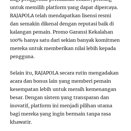
untuk memilih platform yang dapat dipercaya.
RAJAPOLA telah mendapatkan lisensi resmi
dan semakin dikenal dengan reputasi baik di
kalangan pemain. Promo Garansi Kekalahan
100% hanya satu dari sekian banyak komitmen
mereka untuk memberikan nilai lebih kepada
pengguna.
Selain itu, RAJAPOLA secara rutin mengadakan
acara dan bonus lain yang memberi pemain
kesempatan lebih untuk meraih kemenangan
besar. Dengan sistem yang transparan dan
inovatif, platform ini menjadi pilihan utama
bagi mereka yang ingin bermain tanpa rasa
khawatir.