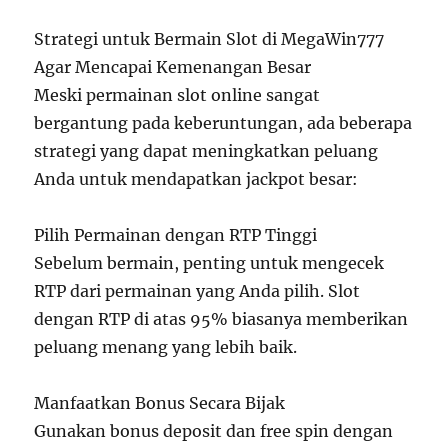
Strategi untuk Bermain Slot di MegaWin777
Agar Mencapai Kemenangan Besar
Meski permainan slot online sangat
bergantung pada keberuntungan, ada beberapa
strategi yang dapat meningkatkan peluang
Anda untuk mendapatkan jackpot besar:
Pilih Permainan dengan RTP Tinggi
Sebelum bermain, penting untuk mengecek
RTP dari permainan yang Anda pilih. Slot
dengan RTP di atas 95% biasanya memberikan
peluang menang yang lebih baik.
Manfaatkan Bonus Secara Bijak
Gunakan bonus deposit dan free spin dengan