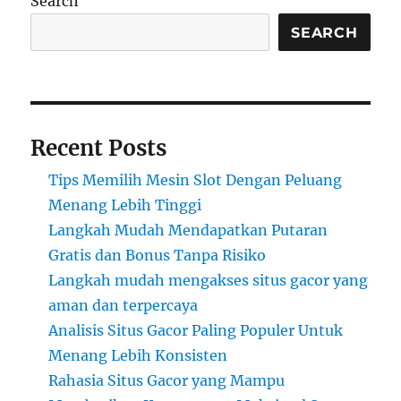
Search
Keuntungan
Besar
SEARCH
dalam
Waktu
Singkat
Recent Posts
Tips Memilih Mesin Slot Dengan Peluang
Menang Lebih Tinggi
Langkah Mudah Mendapatkan Putaran
Gratis dan Bonus Tanpa Risiko
Langkah mudah mengakses situs gacor yang
aman dan terpercaya
Analisis Situs Gacor Paling Populer Untuk
Menang Lebih Konsisten
Rahasia Situs Gacor yang Mampu