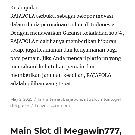
Kesimpulan
RAJAPOLA terbukti sebagai pelopor inovasi
dalam dunia permainan online di Indonesia.
Dengan menawarkan Garansi Kekalahan 100%,
RAJAPOLA tidak hanya memberikan hiburan
tetapi juga keamanan dan kenyamanan bagi
para pemain. Jika Anda mencari platform yang
memahami kebutuhan pemain dan
memberikan jaminan keadilan, RAJAPOLA
adalah pilihan yang tepat.
Posted
Tags
May 2, 2025
link alternatif
,
rajapola
,
situ slot
,
situs togel
,
on
on
slot gacor
Leave a comment
Maksimalkan
Pengalaman
Slot
Main Slot di Megawin777,
Anda