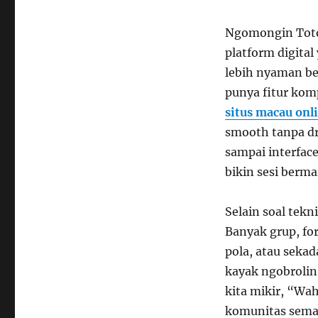
Ngomongin Toto
platform digita
lebih nyaman be
punya fitur komp
situs macau onl
smooth tanpa dr
sampai interfac
bikin sesi berma
Selain soal tekn
Banyak grup, for
pola, atau sekada
kayak ngobrolin
kita mikir, “Wah
komunitas semac