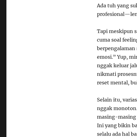
Ada tuh yang suk
profesional—le
Tapi meskipun s
cuma soal feelin
berpengalaman s
emosi.” Yup, min
nggak keluar ja
nikmati prosesn
reset mental, bu
Selain itu, vari
nggak monoton. 
masing-masing p
Ini yang bikin 
selalu ada hal ba