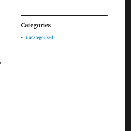
Categories
Uncategorized
n
l
—