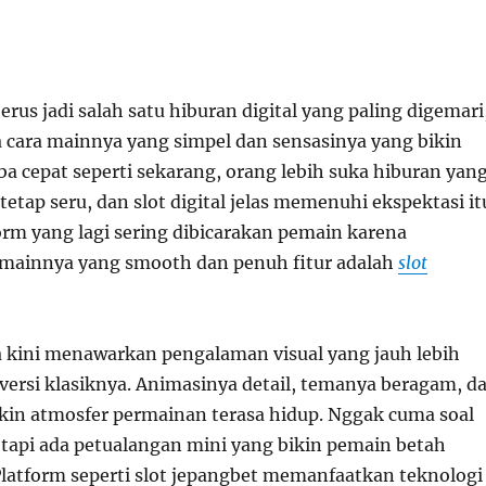
erus jadi salah satu hiburan digital yang paling digemari
 cara mainnya yang simpel dan sensasinya yang bikin
rba cepat seperti sekarang, orang lebih suka hiburan yan
 tetap seru, dan slot digital jelas memenuhi ekspektasi it
orm yang lagi sering dibicarakan pemain karena
mainnya yang smooth dan penuh fitur adalah
slot
sa kini menawarkan pengalaman visual yang jauh lebih
 versi klasiknya. Animasinya detail, temanya beragam, d
ikin atmosfer permainan terasa hidup. Nggak cuma soal
 tapi ada petualangan mini yang bikin pemain betah
latform seperti slot jepangbet memanfaatkan teknologi