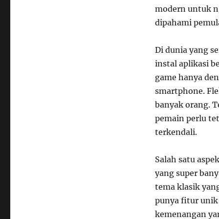
modern untuk n
dipahami pemul
Di dunia yang se
instal aplikasi 
game hanya den
smartphone. Fleks
banyak orang. T
pemain perlu tet
terkendali.
Salah satu aspek
yang super banya
tema klasik yan
punya fitur unik
kemenangan yang