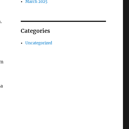
March 2025
.
Categories
Uncategorized
am
sa