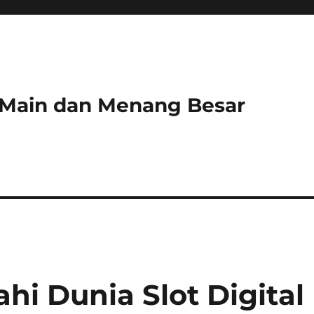
: Main dan Menang Besar
hi Dunia Slot Digital