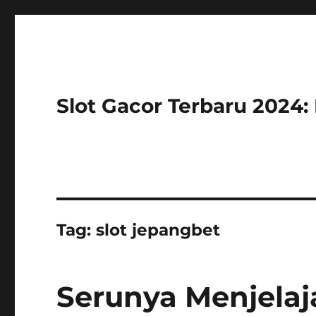
Slot Gacor Terbaru 2024
Tag:
slot jepangbet
Serunya Menjelaja