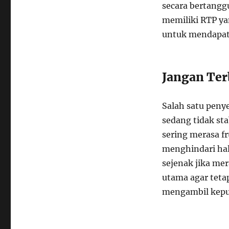
secara bertangg
memiliki RTP ya
untuk mendapat
Jangan Ter
Salah satu peny
sedang tidak st
sering merasa fr
menghindari hal
sejenak jika me
utama agar teta
mengambil kepu