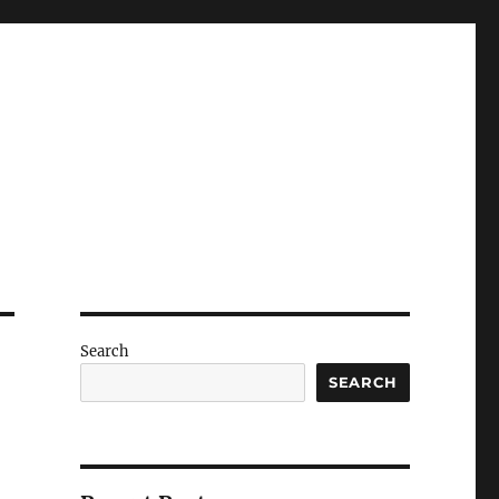
Search
SEARCH