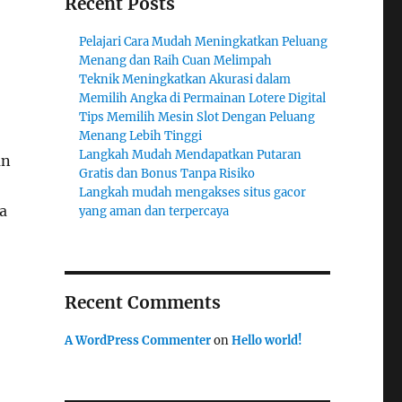
Recent Posts
Pelajari Cara Mudah Meningkatkan Peluang
Menang dan Raih Cuan Melimpah
Teknik Meningkatkan Akurasi dalam
Memilih Angka di Permainan Lotere Digital
Tips Memilih Mesin Slot Dengan Peluang
Menang Lebih Tinggi
Langkah Mudah Mendapatkan Putaran
an
Gratis dan Bonus Tanpa Risiko
Langkah mudah mengakses situs gacor
a
yang aman dan terpercaya
Recent Comments
A WordPress Commenter
on
Hello world!