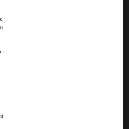
s
lu
n
an