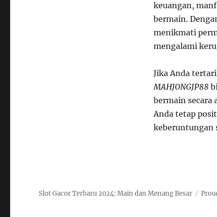
keuangan, manf
bermain. Denga
menikmati perm
mengalami kerug
Jika Anda terta
MAHJONGJP88
bi
bermain secara
Anda tetap pos
keberuntungan s
Slot Gacor Terbaru 2024: Main dan Menang Besar
Prou