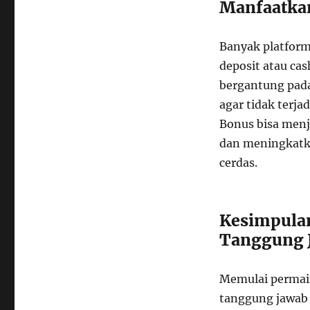
Manfaatkan
Banyak platfor
deposit atau cas
bergantung pada
agar tidak terj
Bonus bisa men
dan meningkatka
cerdas.
Kesimpulan
Tanggung 
Memulai permai
tanggung jawab 