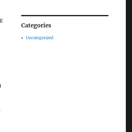
ng
Categories
Uncategorized
)
r