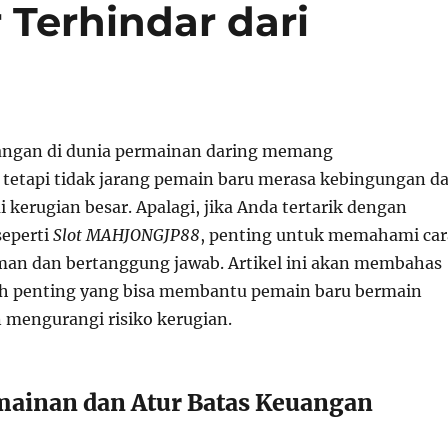
 Terhindar dari
angan di dunia permainan daring memang
etapi tidak jarang pemain baru merasa kebingungan d
kerugian besar. Apalagi, jika Anda tertarik dengan
seperti
Slot MAHJONGJP88
, penting untuk memahami car
an dan bertanggung jawab. Artikel ini akan membahas
h penting yang bisa membantu pemain baru bermain
 mengurangi risiko kerugian.
mainan dan Atur Batas Keuangan