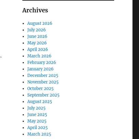
Archives
August 2026
July 2026
June 2026
May 2026
April 2026
.
March 2026
February 2026
January 2026
December 2025
November 2025
October 2025
September 2025
August 2025
July 2025
June 2025
May 2025
April 2025
March 2025