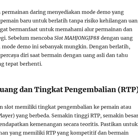
m permainan daring menyediakan mode demo yang
main baru untuk berlatih tanpa risiko kehilangan ua
 sangat bermanfaat untuk memahami alur permainan dan
egi. Sebelum mencoba
Slot MAHJONGJP88
dengan uang
n mode demo ini sebanyak mungkin. Dengan berlatih,
percaya diri saat bermain dengan uang asli dan tahu
g tepat berhenti.
uang dan Tingkat Pengembalian (RTP
n slot memiliki tingkat pengembalian ke pemain atau
Player) yang berbeda. Semakin tinggi RTP, semakin besa
ndapatkan kemenangan secara teoritis. Pastikan untuk
an yang memiliki RTP yang kompetitif dan bermain