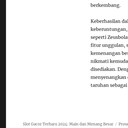
berkembang.
Keberhasilan da
keberuntungan, 
seperti Zeusbol
fitur unggulan,
kemenangan besa
nikmati kemuda
disediakan. Den
menyenangkan d
taruhan sebagai
Slot Gacor Terbaru 2024: Main dan Menang Besar
Prou