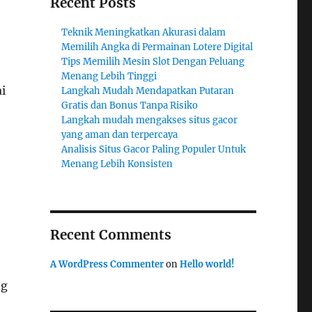
Recent Posts
Teknik Meningkatkan Akurasi dalam
Memilih Angka di Permainan Lotere Digital
Tips Memilih Mesin Slot Dengan Peluang
Menang Lebih Tinggi
i
Langkah Mudah Mendapatkan Putaran
Gratis dan Bonus Tanpa Risiko
Langkah mudah mengakses situs gacor
yang aman dan terpercaya
Analisis Situs Gacor Paling Populer Untuk
Menang Lebih Konsisten
Recent Comments
A WordPress Commenter
on
Hello world!
ng