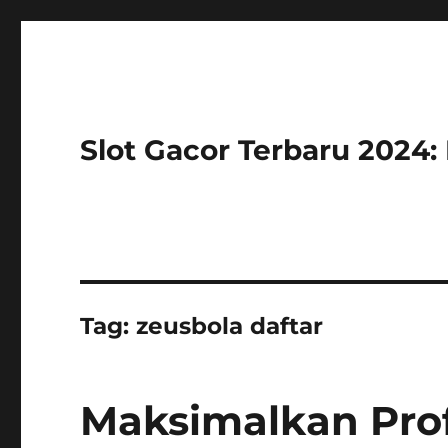
Slot Gacor Terbaru 2024
Tag:
zeusbola daftar
Maksimalkan Profi