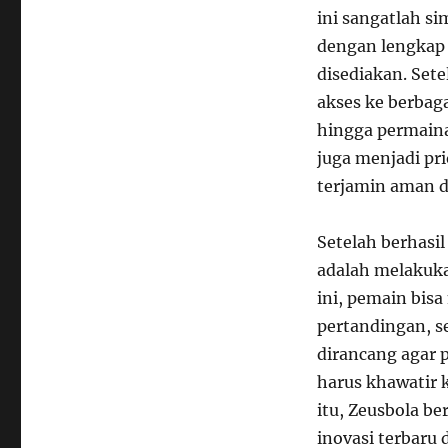
ini sangatlah s
dengan lengkap 
disediakan. Set
akses ke berbaga
hingga permaina
juga menjadi pr
terjamin aman d
Setelah berhasi
adalah melakuka
ini, pemain bis
pertandingan, s
dirancang agar
harus khawatir 
itu, Zeusbola b
inovasi terbar