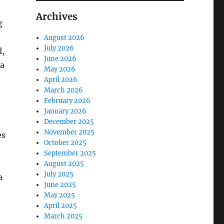
Archives
g
August 2026
July 2026
l,
June 2026
ta
May 2026
April 2026
March 2026
February 2026
January 2026
December 2025
November 2025
es
October 2025
September 2025
August 2025
July 2025
a
June 2025
May 2025
April 2025
March 2025