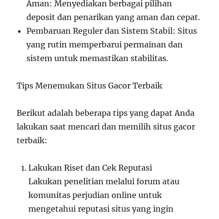
Aman: Menyediakan berbagai pilihan
deposit dan penarikan yang aman dan cepat.
Pembaruan Reguler dan Sistem Stabil: Situs
yang rutin memperbarui permainan dan
sistem untuk memastikan stabilitas.
Tips Menemukan Situs Gacor Terbaik
Berikut adalah beberapa tips yang dapat Anda
lakukan saat mencari dan memilih situs gacor
terbaik:
Lakukan Riset dan Cek Reputasi
Lakukan penelitian melalui forum atau
komunitas perjudian online untuk
mengetahui reputasi situs yang ingin