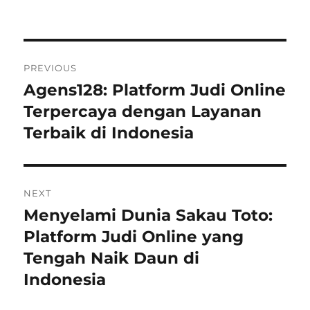
Post
PREVIOUS
navigation
Agens128: Platform Judi Online
Previous
post:
Terpercaya dengan Layanan
Terbaik di Indonesia
NEXT
Menyelami Dunia Sakau Toto:
Next
post:
Platform Judi Online yang
Tengah Naik Daun di
Indonesia