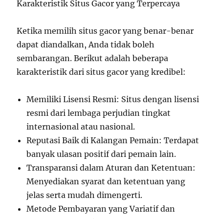
Karakteristik Situs Gacor yang Terpercaya
Ketika memilih situs gacor yang benar-benar
dapat diandalkan, Anda tidak boleh
sembarangan. Berikut adalah beberapa
karakteristik dari situs gacor yang kredibel:
Memiliki Lisensi Resmi: Situs dengan lisensi
resmi dari lembaga perjudian tingkat
internasional atau nasional.
Reputasi Baik di Kalangan Pemain: Terdapat
banyak ulasan positif dari pemain lain.
Transparansi dalam Aturan dan Ketentuan:
Menyediakan syarat dan ketentuan yang
jelas serta mudah dimengerti.
Metode Pembayaran yang Variatif dan