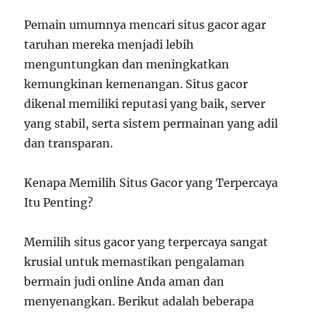
Pemain umumnya mencari situs gacor agar
taruhan mereka menjadi lebih
menguntungkan dan meningkatkan
kemungkinan kemenangan. Situs gacor
dikenal memiliki reputasi yang baik, server
yang stabil, serta sistem permainan yang adil
dan transparan.
Kenapa Memilih Situs Gacor yang Terpercaya
Itu Penting?
Memilih situs gacor yang terpercaya sangat
krusial untuk memastikan pengalaman
bermain judi online Anda aman dan
menyenangkan. Berikut adalah beberapa