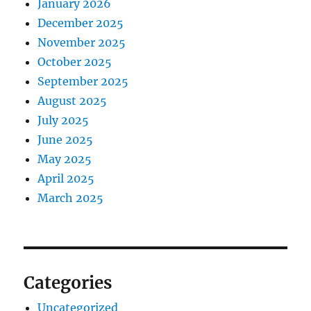
January 2026
December 2025
November 2025
October 2025
September 2025
August 2025
July 2025
June 2025
May 2025
April 2025
March 2025
Categories
Uncategorized