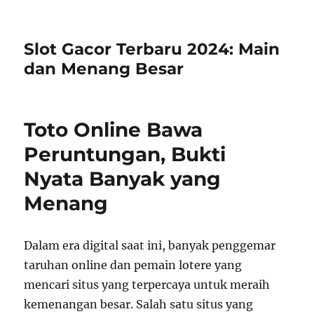
Slot Gacor Terbaru 2024: Main
dan Menang Besar
Toto Online Bawa
Peruntungan, Bukti
Nyata Banyak yang
Menang
Dalam era digital saat ini, banyak penggemar
taruhan online dan pemain lotere yang
mencari situs yang terpercaya untuk meraih
kemenangan besar. Salah satu situs yang