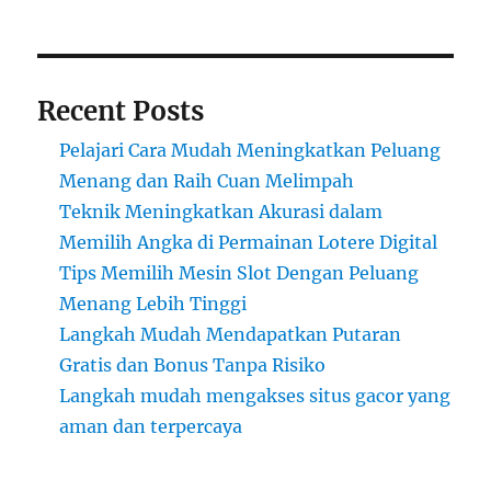
Recent Posts
Pelajari Cara Mudah Meningkatkan Peluang
Menang dan Raih Cuan Melimpah
Teknik Meningkatkan Akurasi dalam
Memilih Angka di Permainan Lotere Digital
Tips Memilih Mesin Slot Dengan Peluang
Menang Lebih Tinggi
Langkah Mudah Mendapatkan Putaran
Gratis dan Bonus Tanpa Risiko
Langkah mudah mengakses situs gacor yang
aman dan terpercaya