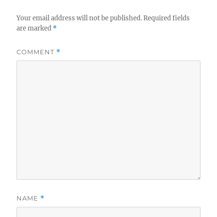
Your email address will not be published.
Required fields
are marked
*
COMMENT
*
NAME
*