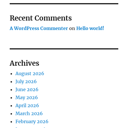
Recent Comments
A WordPress Commenter
on
Hello world!
Archives
August 2026
July 2026
June 2026
May 2026
April 2026
March 2026
February 2026