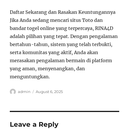
Daftar Sekarang dan Rasakan Keuntungannya
Jika Anda sedang mencari situs Toto dan
bandar togel online yang terpercaya, RINA4D
adalah pilihan yang tepat. Dengan pengalaman
bertahun-tahun, sistem yang telah terbukti,
serta komunitas yang aktif, Anda akan
merasakan pengalaman bermain di platform
yang aman, menyenangkan, dan
menguntungkan.
Author
Posted
admin
August 6, 2025
on
Leave a Reply