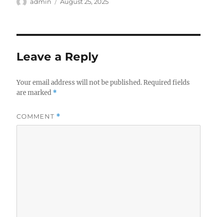
Author
Posted
admin
August 25, 2025
on
Leave a Reply
Your email address will not be published.
Required fields
are marked
*
COMMENT
*