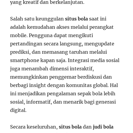
yang kreatif dan berkelanjutan.
Salah satu keunggulan
situs bola
saat ini
adalah kemudahan akses melalui perangkat
mobile. Pengguna dapat mengikuti
pertandingan secara langsung, mengupdate
prediksi, dan memasang taruhan melalui
smartphone kapan saja. Integrasi media sosial
juga menambah dimensi interaktif,
memungkinkan penggemar berdiskusi dan
berbagi insight dengan komunitas global. Hal
ini menjadikan pengalaman sepak bola lebih
sosial, informatif, dan menarik bagi generasi
digital.
Secara keseluruhan,
situs bola
dan
judi bola