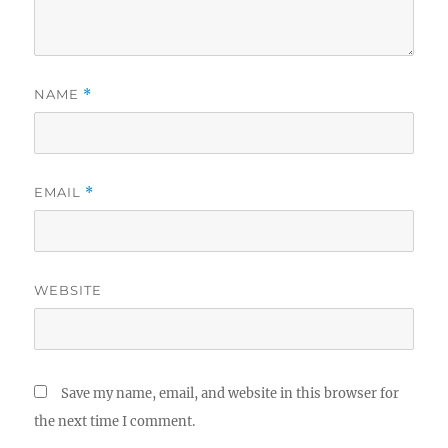
NAME
*
EMAIL
*
WEBSITE
Save my name, email, and website in this browser for
the next time I comment.