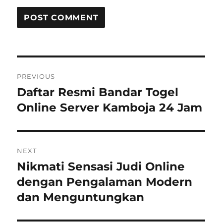
Post
PREVIOUS
navigation
Daftar Resmi Bandar Togel
Previous
post:
Online Server Kamboja 24 Jam
NEXT
Nikmati Sensasi Judi Online
Next
post:
dengan Pengalaman Modern
dan Menguntungkan