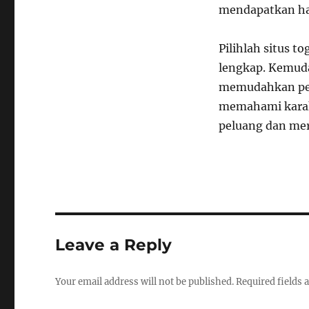
mendapatkan has
Pilihlah situs 
lengkap. Kemuda
memudahkan pem
memahami karakt
peluang dan mer
Leave a Reply
Your email address will not be published.
Required fields