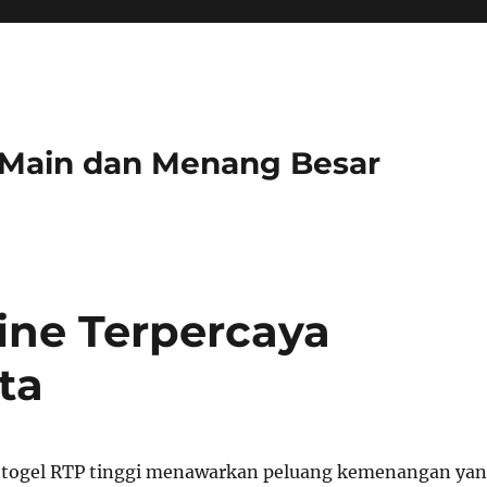
: Main dan Menang Besar
ine Terpercaya
ta
 togel RTP tinggi menawarkan peluang kemenangan ya