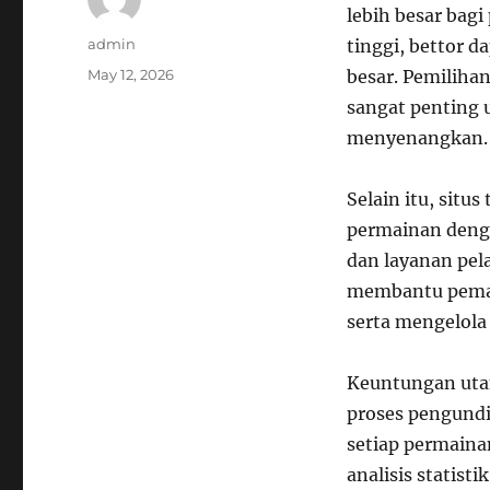
lebih besar bag
Author
admin
tinggi, bettor
Posted
May 12, 2026
besar. Pemilihan
on
sangat penting
menyenangkan.
Selain itu, situ
permainan denga
dan layanan pel
membantu pemai
serta mengelola
Keuntungan utam
proses pengundi
setiap permaina
analisis statis