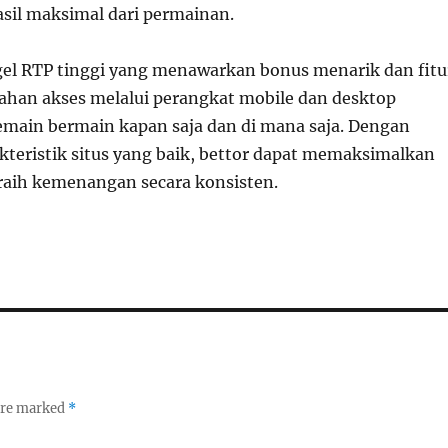
il maksimal dari permainan.
togel RTP tinggi yang menawarkan bonus menarik dan fitu
han akses melalui perangkat mobile dan desktop
ain bermain kapan saja dan di mana saja. Dengan
eristik situs yang baik, bettor dapat memaksimalkan
aih kemenangan secara konsisten.
 are marked
*