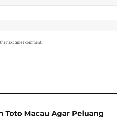
 the next time I comment.
n Toto Macau Agar Peluang