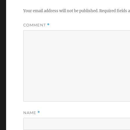
Your email address will not be published.
Required fields
COMMENT
*
NAME
*