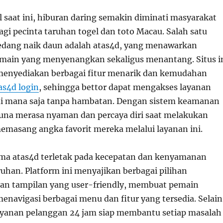
l saat ini, hiburan daring semakin diminati masyarakat
agi pecinta taruhan togel dan toto Macau. Salah satu
edang naik daun adalah atas4d, yang menawarkan
main yang menyenangkan sekaligus menantang. Situs i
menyediakan berbagai fitur menarik dan kemudahan
as4d login
, sehingga bettor dapat mengakses layanan
di mana saja tanpa hambatan. Dengan sistem keamanan
una merasa nyaman dan percaya diri saat melakukan
memasang angka favorit mereka melalui layanan ini.
ma atas4d terletak pada kecepatan dan kenyamanan
uhan. Platform ini menyajikan berbagai pilihan
an tampilan yang user-friendly, membuat pemain
navigasi berbagai menu dan fitur yang tersedia. Selain
ayanan pelanggan 24 jam siap membantu setiap masalah