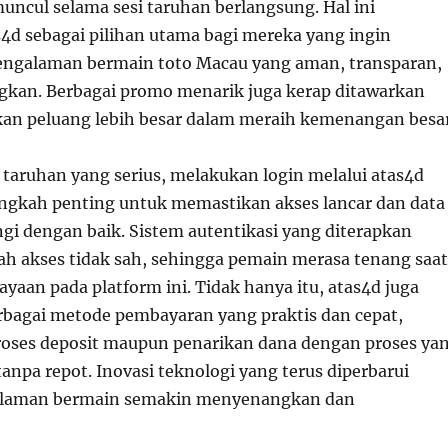
ncul selama sesi taruhan berlangsung. Hal ini
4d sebagai pilihan utama bagi mereka yang ingin
ngalaman bermain toto Macau yang aman, transparan,
kan. Berbagai promo menarik juga kerap ditawarkan
an peluang lebih besar dalam meraih kemenangan besar
taruhan yang serius, melakukan login melalui atas4d
angkah penting untuk memastikan akses lancar dan data
ngi dengan baik. Sistem autentikasi yang diterapkan
 akses tidak sah, sehingga pemain merasa tenang saat
yaan pada platform ini. Tidak hanya itu, atas4d juga
bagai metode pembayaran yang praktis dan cepat,
ses deposit maupun penarikan dana dengan proses ya
anpa repot. Inovasi teknologi yang terus diperbarui
laman bermain semakin menyenangkan dan