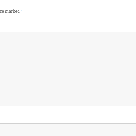
 are marked
*