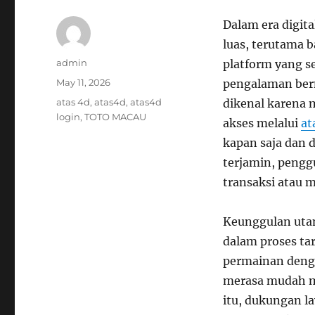
Dalam era digita
luas, terutama b
Author
admin
platform yang s
Posted
May 11, 2026
pengalaman ber
on
Tags
atas 4d
,
atas4d
,
atas4d
dikenal karena 
login
,
TOTO MACAU
akses melalui
at
kapan saja dan 
terjamin, pengg
transaksi atau 
Keunggulan uta
dalam proses tar
permainan deng
merasa mudah me
itu, dukungan l