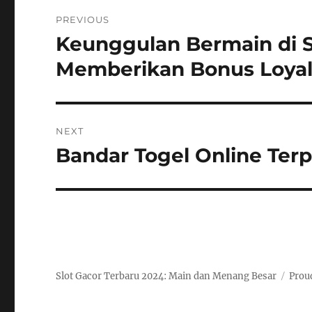
Post
PREVIOUS
navigation
Keunggulan Bermain di S
Previous
post:
Memberikan Bonus Loyal
NEXT
Bandar Togel Online Ter
Next
post:
Slot Gacor Terbaru 2024: Main dan Menang Besar
Prou