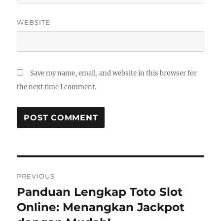
WEBSITE
Save my name, email, and website in this browser for
the next time I comment.
Post
PREVIOUS
navigation
Panduan Lengkap Toto Slot
Previous
post:
Online: Menangkan Jackpot