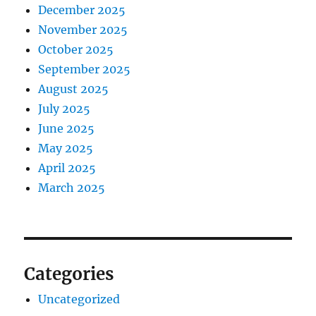
December 2025
November 2025
October 2025
September 2025
August 2025
July 2025
June 2025
May 2025
April 2025
March 2025
Categories
Uncategorized