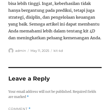
bisa lebih tinggi. Ingat, keberhasilan tidak
hanya bergantung pada prediksi, tetapi juga
strategi, disiplin, dan pengelolaan keuangan
yang baik. Semoga artikel ini dapat membantu
Anda memahami lebih dalam tentang kit 4D
dan meningkatkan peluang kemenangan Anda.
Author
Posted
Tags
admin
May 11, 2025
kit 4d
on
Leave a Reply
Your email address will not be published.
Required fields
are marked
*
COMMENT
*