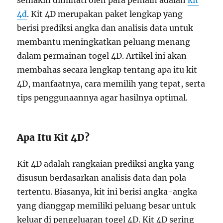
semakin diminati oleh para pemain adalah
kit
4d
. Kit 4D merupakan paket lengkap yang
berisi prediksi angka dan analisis data untuk
membantu meningkatkan peluang menang
dalam permainan togel 4D. Artikel ini akan
membahas secara lengkap tentang apa itu kit
4D, manfaatnya, cara memilih yang tepat, serta
tips penggunaannya agar hasilnya optimal.
Apa Itu Kit 4D?
Kit 4D adalah rangkaian prediksi angka yang
disusun berdasarkan analisis data dan pola
tertentu. Biasanya, kit ini berisi angka-angka
yang dianggap memiliki peluang besar untuk
keluar di pengeluaran togel 4D. Kit 4D sering