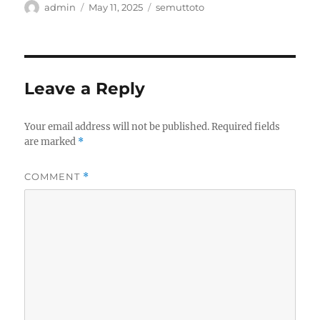
Author
Posted
Tags
admin
May 11, 2025
semuttoto
on
Leave a Reply
Your email address will not be published.
Required fields
are marked
*
COMMENT
*