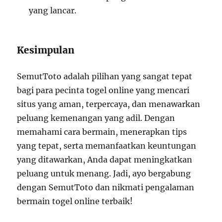
yang lancar.
Kesimpulan
SemutToto adalah pilihan yang sangat tepat
bagi para pecinta togel online yang mencari
situs yang aman, terpercaya, dan menawarkan
peluang kemenangan yang adil. Dengan
memahami cara bermain, menerapkan tips
yang tepat, serta memanfaatkan keuntungan
yang ditawarkan, Anda dapat meningkatkan
peluang untuk menang. Jadi, ayo bergabung
dengan SemutToto dan nikmati pengalaman
bermain togel online terbaik!