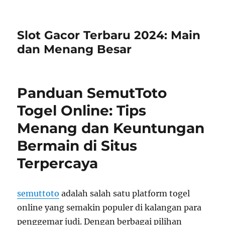
Slot Gacor Terbaru 2024: Main
dan Menang Besar
Panduan SemutToto
Togel Online: Tips
Menang dan Keuntungan
Bermain di Situs
Terpercaya
semuttoto
adalah salah satu platform togel
online yang semakin populer di kalangan para
penggemar judi. Dengan berbagai pilihan