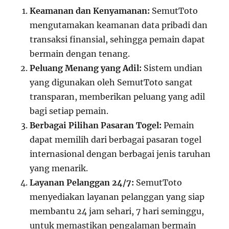
Keamanan dan Kenyamanan:
SemutToto
mengutamakan keamanan data pribadi dan
transaksi finansial, sehingga pemain dapat
bermain dengan tenang.
Peluang Menang yang Adil:
Sistem undian
yang digunakan oleh SemutToto sangat
transparan, memberikan peluang yang adil
bagi setiap pemain.
Berbagai Pilihan Pasaran Togel:
Pemain
dapat memilih dari berbagai pasaran togel
internasional dengan berbagai jenis taruhan
yang menarik.
Layanan Pelanggan 24/7:
SemutToto
menyediakan layanan pelanggan yang siap
membantu 24 jam sehari, 7 hari seminggu,
untuk memastikan pengalaman bermain