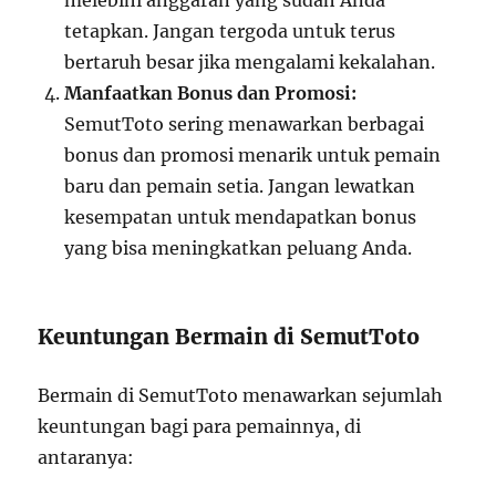
melebihi anggaran yang sudah Anda
tetapkan. Jangan tergoda untuk terus
bertaruh besar jika mengalami kekalahan.
Manfaatkan Bonus dan Promosi:
SemutToto sering menawarkan berbagai
bonus dan promosi menarik untuk pemain
baru dan pemain setia. Jangan lewatkan
kesempatan untuk mendapatkan bonus
yang bisa meningkatkan peluang Anda.
Keuntungan Bermain di SemutToto
Bermain di SemutToto menawarkan sejumlah
keuntungan bagi para pemainnya, di
antaranya: