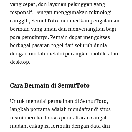
yang cepat, dan layanan pelanggan yang
responsif. Dengan menggunakan teknologi
canggih, SemutToto memberikan pengalaman
bermain yang aman dan menyenangkan bagi
para pemainnya. Pemain dapat mengakses
berbagai pasaran togel dari seluruh dunia
dengan mudah melalui perangkat mobile atau
desktop.
Cara Bermain di SemutToto
Untuk memulai permainan di SemutToto,
langkah pertama adalah mendaftar di situs
resmi mereka. Proses pendaftaran sangat
mudah, cukup isi formulir dengan data diri