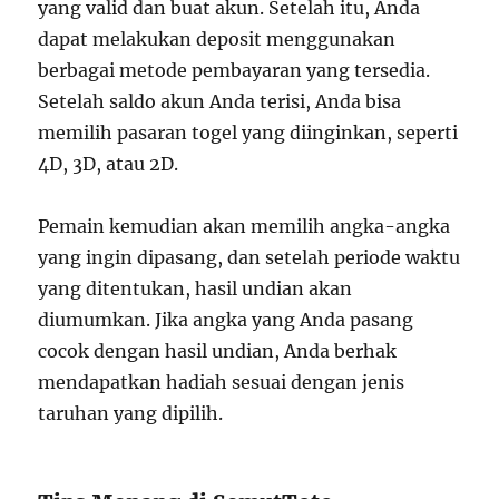
yang valid dan buat akun. Setelah itu, Anda
dapat melakukan deposit menggunakan
berbagai metode pembayaran yang tersedia.
Setelah saldo akun Anda terisi, Anda bisa
memilih pasaran togel yang diinginkan, seperti
4D, 3D, atau 2D.
Pemain kemudian akan memilih angka-angka
yang ingin dipasang, dan setelah periode waktu
yang ditentukan, hasil undian akan
diumumkan. Jika angka yang Anda pasang
cocok dengan hasil undian, Anda berhak
mendapatkan hadiah sesuai dengan jenis
taruhan yang dipilih.