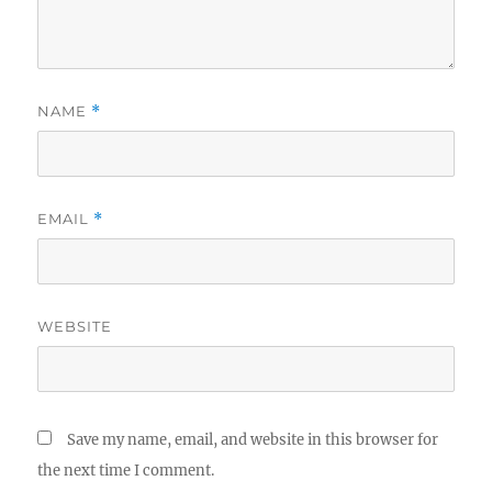
NAME
*
EMAIL
*
WEBSITE
Save my name, email, and website in this browser for
the next time I comment.