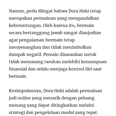
Namun, perlu diingat bahwa Dora Hoki tetap
merupakan permainan yang mengandalkan
keberuntungan. Oleh karena itu, bermain
secara bertanggung jawab sangat dianjurkan
agar pengalaman bermain tetap
menyenangkan dan tidak menimbulkan
dampak negatif. Pemain disarankan untuk
tidak memasang taruhan melebihi kemampuan
finansial dan selalu menjaga kontrol diri saat
bermain.
Kesimpulannya, Dora Hoki adalah permainan
judi online yang menarik dengan peluang
menang yang dapat ditingkatkan melalui
strategi dan pengelolaan modal yang tepat.