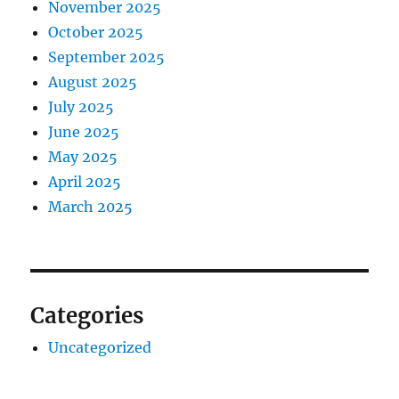
November 2025
October 2025
September 2025
August 2025
July 2025
June 2025
May 2025
April 2025
March 2025
Categories
Uncategorized