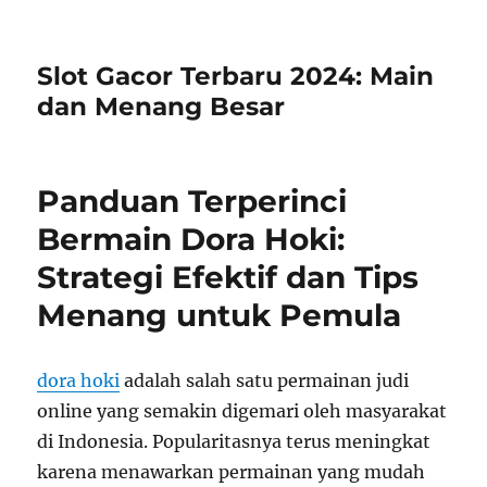
Slot Gacor Terbaru 2024: Main
dan Menang Besar
Panduan Terperinci
Bermain Dora Hoki:
Strategi Efektif dan Tips
Menang untuk Pemula
dora hoki
adalah salah satu permainan judi
online yang semakin digemari oleh masyarakat
di Indonesia. Popularitasnya terus meningkat
karena menawarkan permainan yang mudah