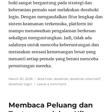
hoki sangat bergantung pada strategi dan
keberanian pemain saat melakukan dorahoki
login. Dengan mengandalkan fitur lengkap dan
sistem keamanan terkemuka, platform ini
mampu menawarkan pengalaman berkesan
sekaligus menguntungkan. Jadi, tidak ada
salahnya untuk mencoba keberuntungan dan
merasakan sensasi kemenangan besar yang
menanti setiap pemain yang berani mencoba
peruntungan mereka.
Posted
Tags
March 30, 2026
dora hoki
,
dorahoki
,
dorahoki alternatif
,
on
on
dorahoki login
Leave a comment
Nikmati
Kemenangan
Cepat
Membaca Peluang dan
di
Situs