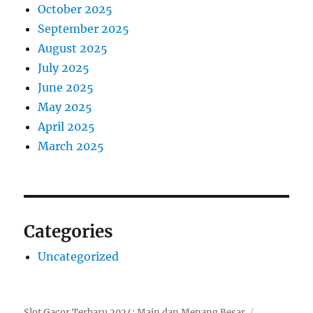
October 2025
September 2025
August 2025
July 2025
June 2025
May 2025
April 2025
March 2025
Categories
Uncategorized
Slot Gacor Terbaru 2024: Main dan Menang Besar