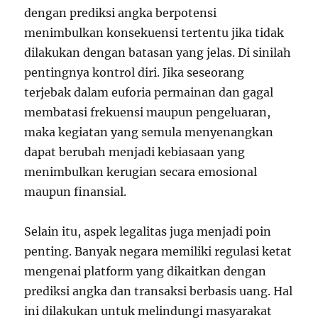
dengan prediksi angka berpotensi
menimbulkan konsekuensi tertentu jika tidak
dilakukan dengan batasan yang jelas. Di sinilah
pentingnya kontrol diri. Jika seseorang
terjebak dalam euforia permainan dan gagal
membatasi frekuensi maupun pengeluaran,
maka kegiatan yang semula menyenangkan
dapat berubah menjadi kebiasaan yang
menimbulkan kerugian secara emosional
maupun finansial.
Selain itu, aspek legalitas juga menjadi poin
penting. Banyak negara memiliki regulasi ketat
mengenai platform yang dikaitkan dengan
prediksi angka dan transaksi berbasis uang. Hal
ini dilakukan untuk melindungi masyarakat