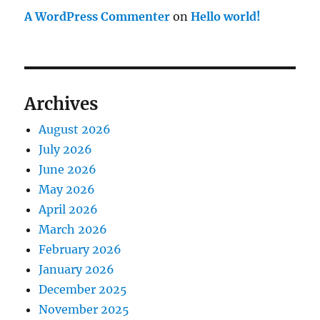
A WordPress Commenter
on
Hello world!
Archives
August 2026
July 2026
June 2026
May 2026
April 2026
March 2026
February 2026
January 2026
December 2025
November 2025