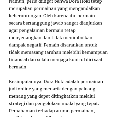
Namun, perlu diingat bahwa Dora Hoki tetap
merupakan permainan yang mengandalkan
keberuntungan. Oleh karena itu, bermain
secara bertanggung jawab sangat dianjurkan
agar pengalaman bermain tetap
menyenangkan dan tidak menimbulkan
dampak negatif. Pemain disarankan untuk
tidak memasang taruhan melebihi kemampuan
finansial dan selalu menjaga kontrol diri saat
bermain.
Kesimpulannya, Dora Hoki adalah permainan
judi online yang menarik dengan peluang
menang yang dapat ditingkatkan melalui
strategi dan pengelolaan modal yang tepat.
Pemahaman terhadap aturan permainan,