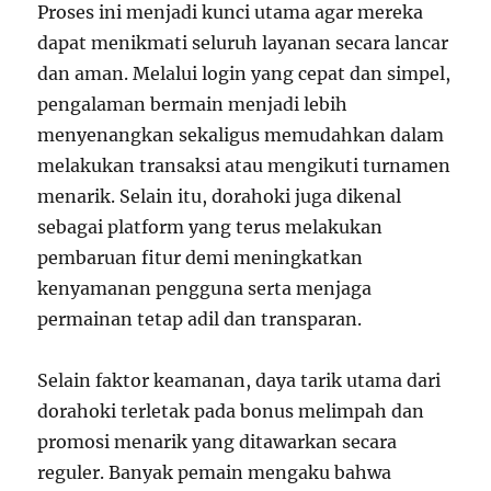
Proses ini menjadi kunci utama agar mereka
dapat menikmati seluruh layanan secara lancar
dan aman. Melalui login yang cepat dan simpel,
pengalaman bermain menjadi lebih
menyenangkan sekaligus memudahkan dalam
melakukan transaksi atau mengikuti turnamen
menarik. Selain itu, dorahoki juga dikenal
sebagai platform yang terus melakukan
pembaruan fitur demi meningkatkan
kenyamanan pengguna serta menjaga
permainan tetap adil dan transparan.
Selain faktor keamanan, daya tarik utama dari
dorahoki terletak pada bonus melimpah dan
promosi menarik yang ditawarkan secara
reguler. Banyak pemain mengaku bahwa