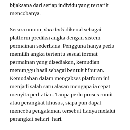
bijaksana dari setiap individu yang tertarik
mencobanya.
Secara umum,
dora hoki
dikenal sebagai
platform prediksi angka dengan sistem
permainan sederhana. Pengguna hanya perlu
memilih angka tertentu sesuai format
permainan yang disediakan, kemudian
menunggu hasil sebagai bentuk hiburan.
Kemudahan dalam mengakses platform ini
menjadi salah satu alasan mengapa ia cepat
menyita perhatian. Tanpa perlu proses rumit
atau perangkat khusus, siapa pun dapat
mencoba pengalaman tersebut hanya melalui
perangkat sehari-hari.