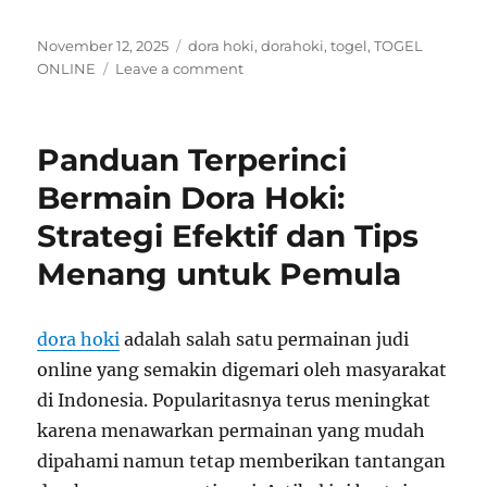
Posted
Tags
November 12, 2025
dora hoki
,
dorahoki
,
togel
,
TOGEL
on
on
ONLINE
Leave a comment
Membaca
Peluang
dan
Panduan Terperinci
Tantangan
dalam
Bermain Dora Hoki:
Hiburan
Strategi Efektif dan Tips
Prediksi
Angka
Menang untuk Pemula
Modern
dora hoki
adalah salah satu permainan judi
online yang semakin digemari oleh masyarakat
di Indonesia. Popularitasnya terus meningkat
karena menawarkan permainan yang mudah
dipahami namun tetap memberikan tantangan