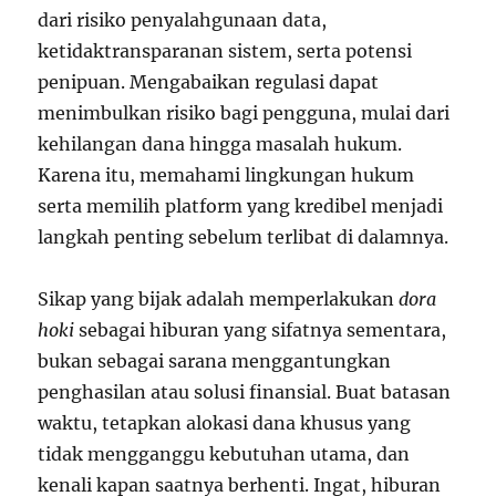
dari risiko penyalahgunaan data,
ketidaktransparanan sistem, serta potensi
penipuan. Mengabaikan regulasi dapat
menimbulkan risiko bagi pengguna, mulai dari
kehilangan dana hingga masalah hukum.
Karena itu, memahami lingkungan hukum
serta memilih platform yang kredibel menjadi
langkah penting sebelum terlibat di dalamnya.
Sikap yang bijak adalah memperlakukan
dora
hoki
sebagai hiburan yang sifatnya sementara,
bukan sebagai sarana menggantungkan
penghasilan atau solusi finansial. Buat batasan
waktu, tetapkan alokasi dana khusus yang
tidak mengganggu kebutuhan utama, dan
kenali kapan saatnya berhenti. Ingat, hiburan