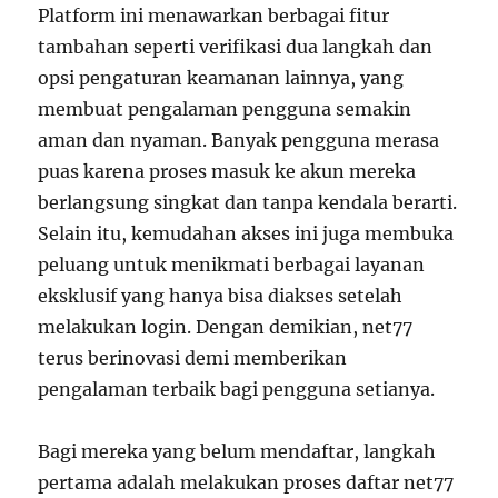
Platform ini menawarkan berbagai fitur
tambahan seperti verifikasi dua langkah dan
opsi pengaturan keamanan lainnya, yang
membuat pengalaman pengguna semakin
aman dan nyaman. Banyak pengguna merasa
puas karena proses masuk ke akun mereka
berlangsung singkat dan tanpa kendala berarti.
Selain itu, kemudahan akses ini juga membuka
peluang untuk menikmati berbagai layanan
eksklusif yang hanya bisa diakses setelah
melakukan login. Dengan demikian, net77
terus berinovasi demi memberikan
pengalaman terbaik bagi pengguna setianya.
Bagi mereka yang belum mendaftar, langkah
pertama adalah melakukan proses daftar net77