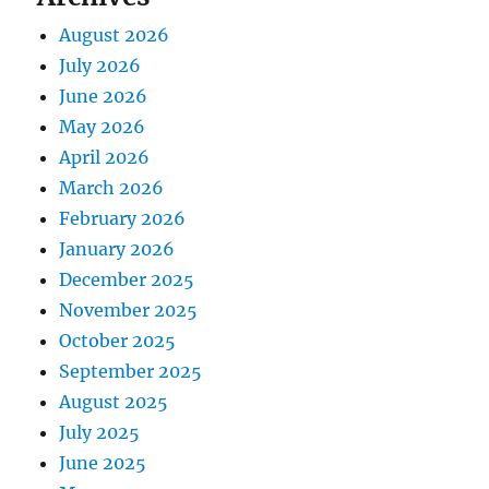
August 2026
July 2026
June 2026
May 2026
April 2026
March 2026
February 2026
January 2026
December 2025
November 2025
October 2025
September 2025
August 2025
July 2025
June 2025