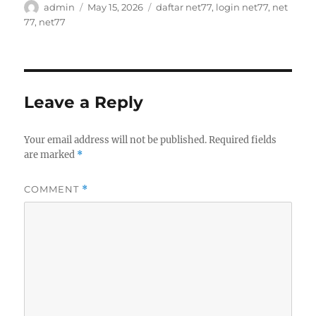
Author
Posted
Tags
admin
May 15, 2026
daftar net77
,
login net77
,
net
on
77
,
net77
Leave a Reply
Your email address will not be published.
Required fields
are marked
*
COMMENT
*