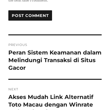
the next time I comment.
Post
PREVIOUS
navigation
Peran Sistem Keamanan dalam
Previous
post:
Melindungi Transaksi di Situs
Gacor
NEXT
Akses Mudah Link Alternatif
Next
post:
Toto Macau dengan Winrate