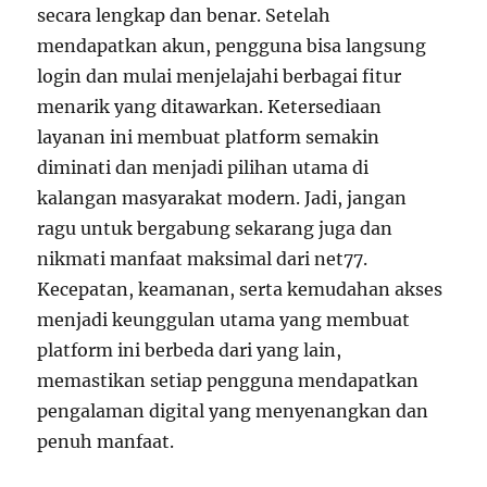
secara lengkap dan benar. Setelah
mendapatkan akun, pengguna bisa langsung
login dan mulai menjelajahi berbagai fitur
menarik yang ditawarkan. Ketersediaan
layanan ini membuat platform semakin
diminati dan menjadi pilihan utama di
kalangan masyarakat modern. Jadi, jangan
ragu untuk bergabung sekarang juga dan
nikmati manfaat maksimal dari net77.
Kecepatan, keamanan, serta kemudahan akses
menjadi keunggulan utama yang membuat
platform ini berbeda dari yang lain,
memastikan setiap pengguna mendapatkan
pengalaman digital yang menyenangkan dan
penuh manfaat.