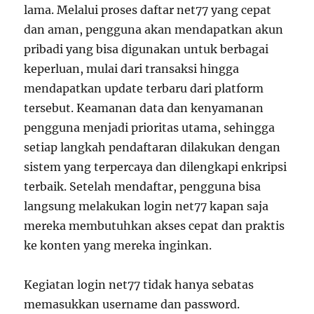
lama. Melalui proses daftar net77 yang cepat
dan aman, pengguna akan mendapatkan akun
pribadi yang bisa digunakan untuk berbagai
keperluan, mulai dari transaksi hingga
mendapatkan update terbaru dari platform
tersebut. Keamanan data dan kenyamanan
pengguna menjadi prioritas utama, sehingga
setiap langkah pendaftaran dilakukan dengan
sistem yang terpercaya dan dilengkapi enkripsi
terbaik. Setelah mendaftar, pengguna bisa
langsung melakukan login net77 kapan saja
mereka membutuhkan akses cepat dan praktis
ke konten yang mereka inginkan.
Kegiatan login net77 tidak hanya sebatas
memasukkan username dan password.