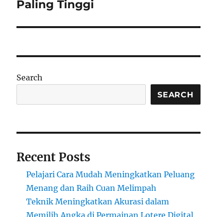
Paling Tinggi
Search
SEARCH
Recent Posts
Pelajari Cara Mudah Meningkatkan Peluang
Menang dan Raih Cuan Melimpah
Teknik Meningkatkan Akurasi dalam
Memilih Angka di Permainan Lotere Digital