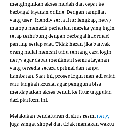
menginginkan akses mudah dan cepat ke
berbagai layanan online. Dengan tampilan
yang user-friendly serta fitur lengkap, net77
mampu menarik perhatian mereka yang ingin
tetap terhubung dengan berbagai informasi
penting setiap saat. Tidak heran jika banyak
orang mulai mencari tahu tentang cara login
net77 agar dapat menikmati semua layanan
yang tersedia secara optimal dan tanpa
hambatan. Saat ini, proses login menjadi salah
satu langkah krusial agar pengguna bisa
mendapatkan akses penuh ke fitur unggulan
dari platform ini.
Melakukan pendaftaran di situs resmi
net77
juga sangat simpel dan tidak memakan waktu